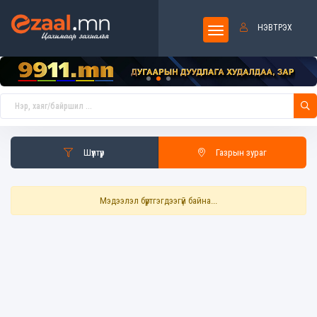
НЭВТРЭХ
Шүүлтүүр
Газрын зураг
Мэдээлэл бүртгэгдээгүй байна...