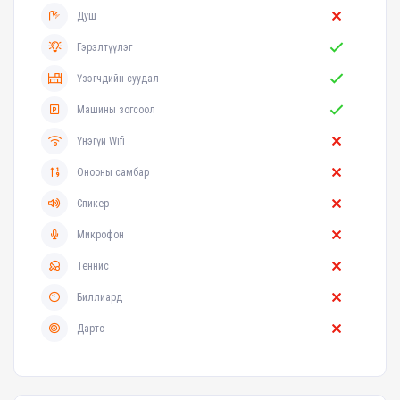
Душ
Гэрэлтүүлэг
Үзэгчдийн суудал
Машины зогсоол
Үнэгүй Wifi
Онооны самбар
Спикер
Микрофон
Теннис
Биллиард
Дартс