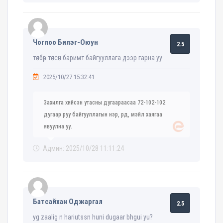
Чоглоо Билэг-Оюун
2.5
төлбөр төлсөн баримт байгууллага дээр гарна уу
2025/10/27 15:32:41
Захилга хийсэн утасны дугаараасаа 72-102-102
дугаар руу байгууллагын нэр, рд, мэйл хаягаа
явуулна уу.
Админ: 2025/10/28 11:11:24
Батсайхан Оджаргал
2.5
yg zaalig n hariutssn huni dugaar bhgui yu?