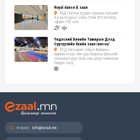
Royal dance Б заал
СБД, Ногоон нуурын гудамж Хүнсний
4-р дэлгүүрээс хойш 200м SPS building
оффис 702 тоот
Үндэсний Биеийн Тамирын Дээд
Сургуулийн бөхийн заал /нисэх/
ХУД, Нисэхийн тойрог Архивын
ерөнхий газар -ийн урд байрлах Шунхлай
колонкын урд талд зам дагуу замынхаа
баруун талд
И-мэйл :
info@ezaal.mn