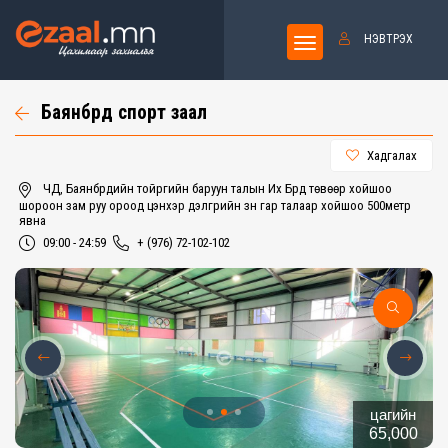
НЭВТРЭХ
Баянбүрд спорт заал
Хадгалах
ЧД, Баянбүрдийн тойргийн баруун талын Их Бүрд төвөөр хойшоо
шороон зам руу ороод цэнхэр дэлгүүрийн зүүн гар талаар хойшоо 500метр
явна
09:00 - 24:59
+ (976) 72-102-102
цагийн
65,000