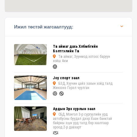
Ижил төстэй жагсаалтууд:
Төв аймаг дахь Хөлбөмбөгийн
Бэлтгэлийн Төв
Төв аймаг, Зуунмод хотоос баруун
хойш 4км
Joy спорт заал
БЗД, Хуучин цайз захын хойд талд
Жинхэнэ Гэрэл чуулган
Ардын Эрх хурлын заал
СБД, Монгол 3-р сургуулийн урд
автобусны буудал дээр Хаан банктай
байрны зүүн урд талд бор хаалгаар
ороод 2-р давхарт