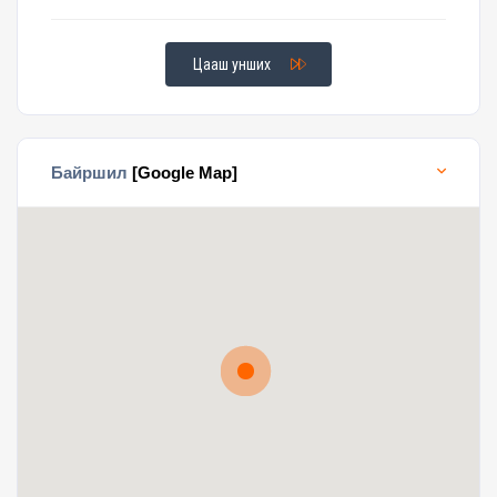
Цааш унших
Байршил
[Google Map]