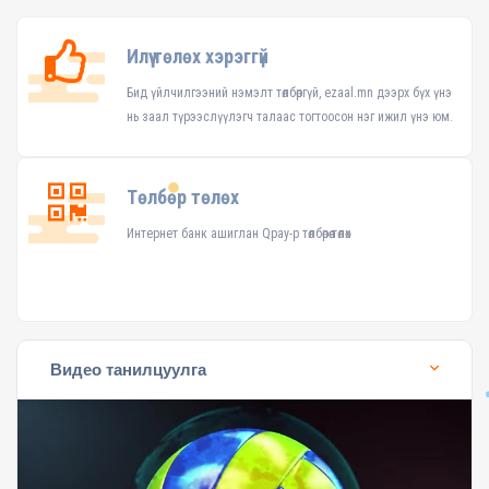
Илүү төлөх хэрэггүй
Бид үйлчилгээний нэмэлт төлбөргүй, ezaal.mn дээрх бүх үнэ
нь заал түрээслүүлэгч талаас тогтоосон нэг ижил үнэ юм.
Төлбөр төлөх
Интернет банк ашиглан Qpay-р төлбөрөө төлөх
Видео танилцуулга