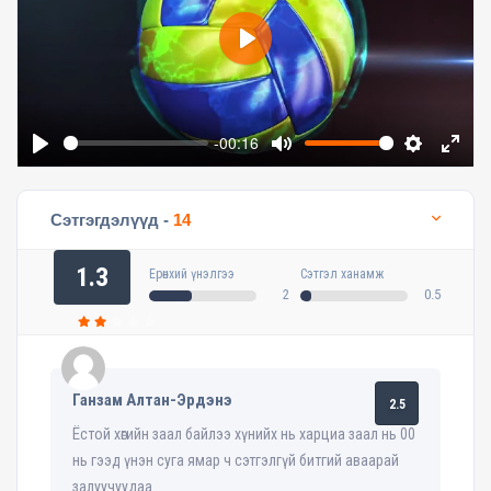
Play
-00:16
Play
Mute
Settings
Enter
fullsc
Сэтгэгдэлүүд -
14
1.3
Ерөнхий үнэлгээ
Сэтгэл ханамж
2
0.5
Ганзам Алтан-Эрдэнэ
2.5
Ёстой хөгийн заал байлээ хүнийх нь харциа заал нь 00
нь гээд үнэн суга ямар ч сэтгэлгүй битгий аваарай
залуучуудаа