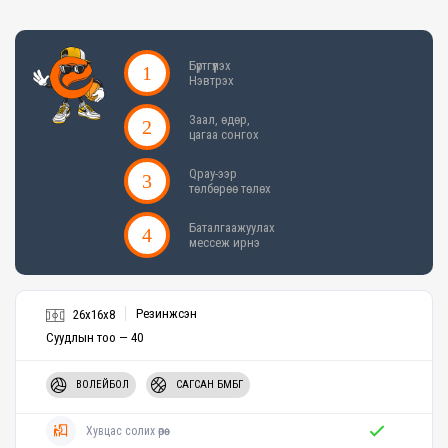
Бүртгүүлэх
Нэвтрэх
Заал, өдөр,
цагаа сонгох
Qpay-ээр
төлбөрөө төлөх
Баталгаажуулах
мессеж ирнэ
Резинжсэн
26x16x8
Суудлын тоо — 40
ВОЛЕЙБОЛ
САГСАН БӨМБӨГ
Хувцас солих өрөө