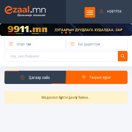
НЭВТРЭХ
Цагаар хайх
Газрын зураг
Мэдээлэл бүртгэгдээгүй байна...