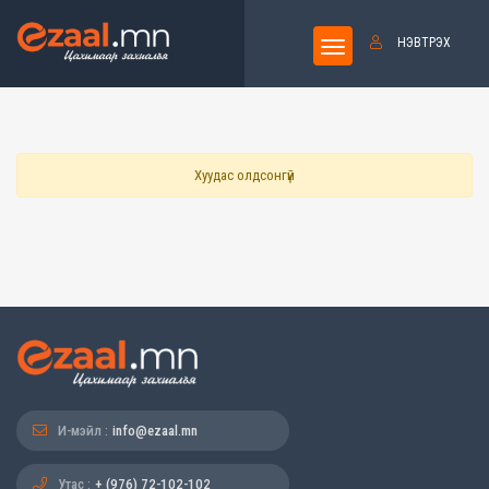
НЭВТРЭХ
Хуудас олдсонгүй
И-мэйл :
info@ezaal.mn
Утас :
+ (976) 72-102-102