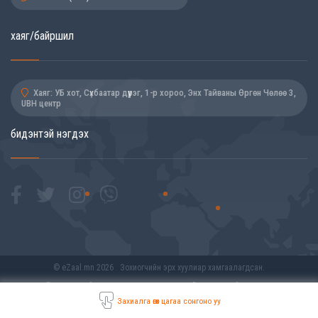
хаяг/байршил
Хаяг: УБ хот, Сүхбаатар дүүрэг, 1-р хороо, Энх Тайваны Өргөн Чөлөө 3,
UBH центр
бидэнтэй нэгдэх
© eZaal.mn 2026 . Зохиогчийн эрх хуулиар хамгаалагдсан.
Үйлчилгээний нөхцөл
Захиалга хийх заавар
Захиалга өгөх цагаа сонгоно уу