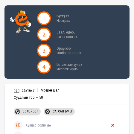
Бүртгүүлэх
Нэвтрэх
Заал, өдөр,
цагаа сонгох
Qpay-ээр
төлбөрөө төлөх
Баталгаажуулах
мессеж ирнэ
Модон шал
26x16x7
Суудлын тоо — 50
ВОЛЕЙБОЛ
САГСАН БӨМБӨГ
Хувцас солих өрөө