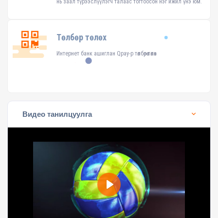
нь заал түрээслүүлэгч талаас тогтоосон нэг ижил үнэ юм.
Төлбөр төлөх
Интернет банк ашиглан Qpay-р төлбөрөө төлөх
Видео танилцуулга
Play