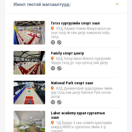
Ижил төстэй жагсаалтууд:
Гэгээ сургуулийн спорт заал
ХУД, Яармаг Номин Макро молл-ын
зүүн талд төв зам дагуу замынхаа хойд
талд
Family спорт центр
БЗД, Натур Шинэ Монгол сургуулийн
баруун талд gs -ээр эргээд зам дагуу
National Park спорт заал
БЗД, Дүнжингарав худалдааны төвийн
урд талд зам дагуу National Park хотхон
дотор
Labor academy хурал сургалтын
заал
ЧД, Баруун 4 зам соёмбо принтерийн
хажууд МХИС-н сургалтын төвийн 4 -р
давхарт