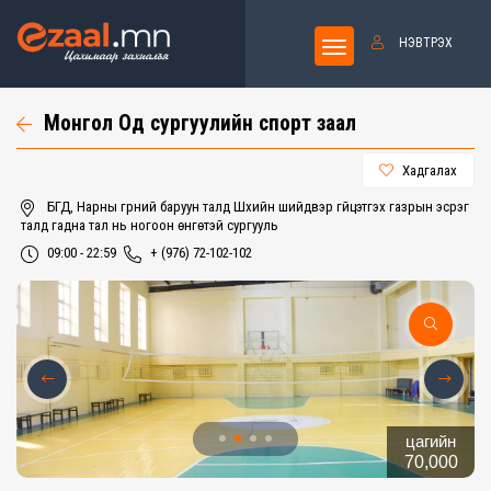
НЭВТРЭХ
Монгол Од сургуулийн спорт заал
Хадгалах
БГД, Нарны гүүрний баруун талд Шүүхийн шийдвэр гүйцэтгэх газрын эсрэг
талд гадна тал нь ногоон өнгөтэй сургууль
09:00 - 22:59
+ (976) 72-102-102
цагийн
70,000