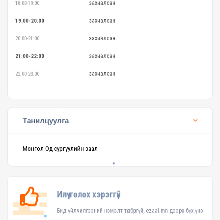
захиалсан
18:00-19:00
захиалсан
19:00-20:00
захиалсан
20:00-21:00
захиалсан
21:00-22:00
захиалсан
22:00-23:00
Танилцуулга
Монгол Од сургуулийн заал
Илүү төлөх хэрэггүй
Бид үйлчилгээний нэмэлт төлбөргүй, ezaal.mn дээрх бүх үнэ