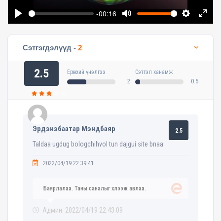
-00:16
Play
Mute
Settings
Enter
fullsc
Сэтгэгдэлүүд -
2
2.5
Ерөнхий үнэлгээ
Сэтгэл ханамж
2
0.5
Эрдэнэбаатар Мэндбаяр
2.5
Taldaa ugdug bologchihvol tun dajgui site bnaa
2022/04/19 22:39:41
Баярлалаа. Таны саналыг хүлээж авлаа.
Админ: 2022/04/19 22:43:09