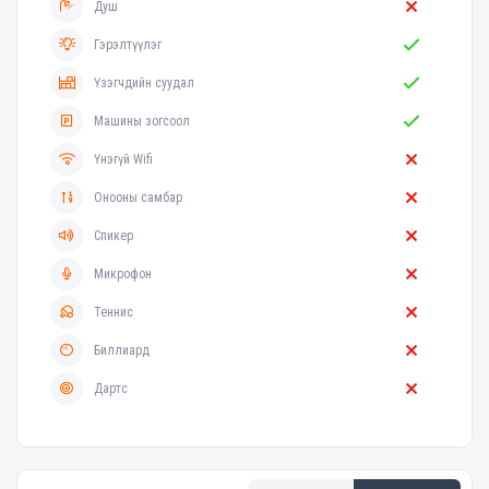
Душ
Гэрэлтүүлэг
Үзэгчдийн суудал
Машины зогсоол
Үнэгүй Wifi
Онооны самбар
Спикер
Микрофон
Теннис
Биллиард
Дартс