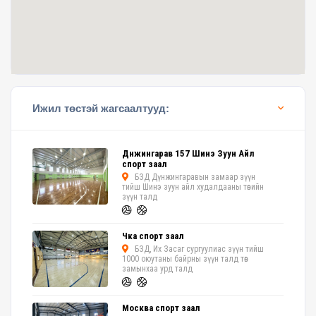
Ижил төстэй жагсаалтууд:
Дүнжингарав 157 Шинэ Зуун Айл
спорт заал
БЗД Дүнжингаравын замаар зүүн
тийш Шинэ зуун айл худалдааны төвийн
зүүн талд
Чка спорт заал
БЗД, Их Засаг сургуулиас зүүн тийш
1000 оюутаны байрны зүүн талд төв
замынхаа урд талд
Москва спорт заал