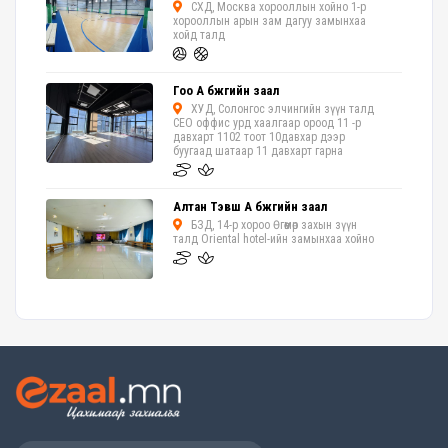
СХД, Москва хорооллын хойно 1-р
хорооллын арын зам дагуу замынхаа
хойд талд
Гоо А бүжгийн заал
ХУД, Солонгос элчингийн зүүн талд
CEO оффис урд хаалгаар ороод 11 -р
давхарт 1102 тоот 10давхар дээр
буугаад шатаар 11 давхарт гарна
Алтан Тэвш А бүжгийн заал
БЗД, 14-р хороо Өгөөмөр захын зүүн
талд Oriental hotel-ийн замынхаа хойно