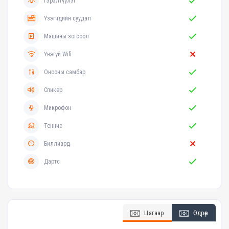
Гэрэлтүүлэг
Үзэгчдийн суудал
Машины зогсоол
Үнэгүй Wifi
Онооны самбар
Спикер
Микрофон
Теннис
Биллиард
Дартс
Цагаар
Өдрөөр