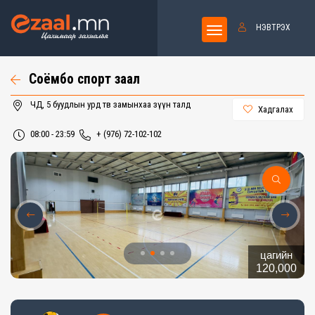
НЭВТРЭХ
Соёмбо спорт заал
ЧД, 5 буудлын урд төв замынхаа зүүн талд
Хадгалах
08:00 - 23:59
+ (976) 72-102-102
цагийн
120,000