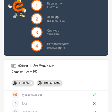
Бүртгүүлэх
Нэвтрэх
Заал, өдөр,
цагаа сонгох
Qpay-ээр
төлбөрөө төлөх
Баталгаажуулах
мессеж ирнэ
Агч Модон шал
600мкв
Суудлын тоо — 200
ВОЛЕЙБОЛ
САГСАН БӨМБӨГ
Хувцас солих өрөө
Душ