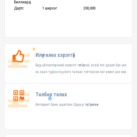
Биллиард
Дартс
1 ширхэг
200,000
Илүү төлөх хэрэггүй
Бид үйлчилгээний нэмэлт төлбөргүй, ezaal.mn дээрх бүх үнэ
нь заал түрээслүүлэгч талаас тогтоосон нэг ижил үнэ юм.
Төлбөр төлөх
Интернет банк ашиглан Qpay-р төлбөрөө төлөх