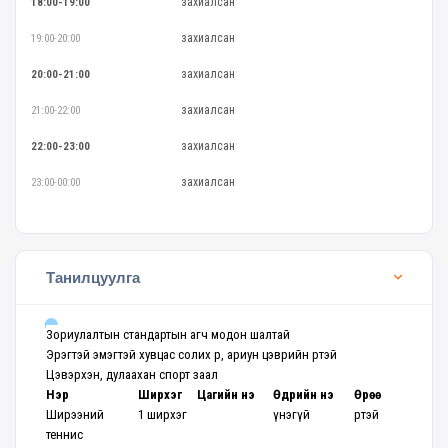
захиалсан
18:00-19:00
захиалсан
19:00-20:00
захиалсан
20:00-21:00
захиалсан
21:00-22:00
захиалсан
22:00-23:00
захиалсан
23:00-00:00
Танилцуулга
Зориулалтын стандартын агч модон шалтай
Эрэгтэй эмэгтэй хувцас солих өрөө, ариун цэврийн өрөөтэй
Цэвэрхэн, дулаахан спорт заал
Нэр
Ширхэг
Цагийн үнэ
Өдрийн үнэ
Өрөө
Ширээний
1 ширхэг
үнэгүй
өрөөтэй
теннис