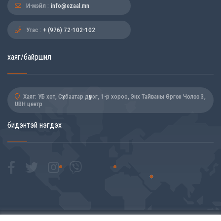
И-мэйл :
info@ezaal.mn
Утас :
+ (976) 72-102-102
хаяг/байршил
Хаяг: УБ хот, Сүхбаатар дүүрэг, 1-р хороо, Энх Тайваны Өргөн Чөлөө 3,
UBH центр
бидэнтэй нэгдэх
© eZaal.mn 2026 . Зохиогчийн эрх хуулиар хамгаалагдсан.