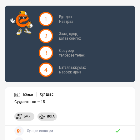
Бүртгүүлэх
Нэвтрэх
Заал, өдөр,
цагаа сонгох
Qpay-ээр
төлбөрөө төлөх
Баталгаажуулах
мессеж ирнэ
Хулдаас
60мкв
Суудлын тоо — 15
БҮЖИГ
ИОГА
Хувцас солих өрөө