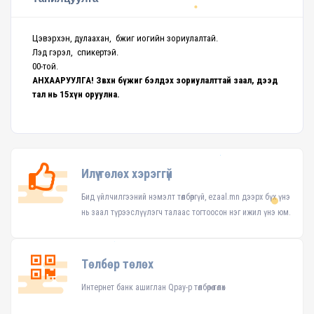
Цэвэрхэн, дулаахан, бүжиг иогийн зориулалтай.
Лэд гэрэл, спикертэй.
00-той.
АНХААРУУЛГА! Зөвхөн бүжиг бэлдэх зориулалттай заал, дээд
тал нь 15хүн оруулна.
Илүү төлөх хэрэггүй
Бид үйлчилгээний нэмэлт төлбөргүй, ezaal.mn дээрх бүх үнэ
нь заал түрээслүүлэгч талаас тогтоосон нэг ижил үнэ юм.
Төлбөр төлөх
Интернет банк ашиглан Qpay-р төлбөрөө төлөх