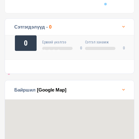
Сэтгэгдэлүүд -
0
0
Ерөнхий үнэлгээ
Сэтгэл ханамж
0
0
Байршил
[Google Map]