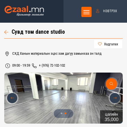
НЭВТРЭХ
Сувд том dance studio
Хадгалах
СХД Ханын материалын эцэс зам дагуу замынхаа зүүн талд
09:00 - 19:59
+ (976) 72-102-102
цагийн
35,000