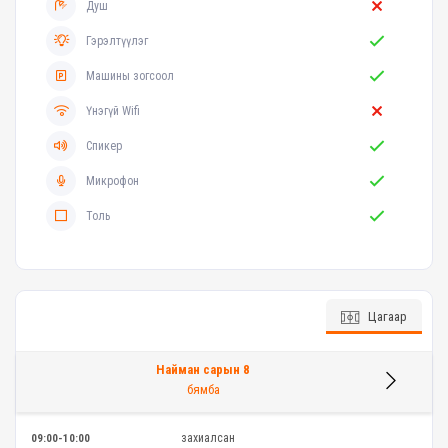
Душ
Гэрэлтүүлэг
Машины зогсоол
Үнэгүй Wifi
Спикер
Микрофон
Толь
Цагаар
Найман сарын 8
бямба
захиалсан
09:00-10:00