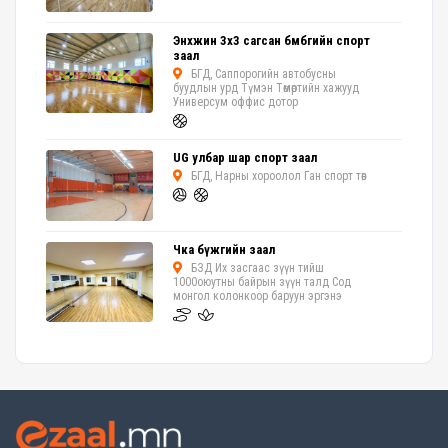
Энхжин 3х3 сагсан бөмбөгийн спорт
заал
БГД, Саппорогийн автобусны
буудлын урд Түмэн Төмөртийн хажууд
Универсум оффис дотор
UG улбар шар спорт заал
БГД, Нарны хороолол Ган спорт төв
Чка бүжгийн заал
БЗД Их засгаас зүүн тийш
1000оюутны байрын зүүн талд Сод
монгол колонкоор баруун эргэнэ