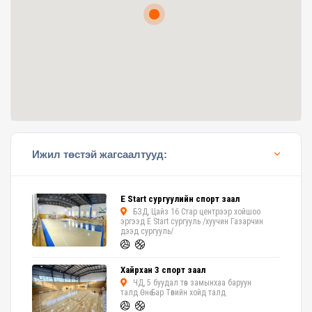
Ижил төстэй жагсаалтууд:
E Start сургуулийн спорт заал
БЗД, Цайз 16 Стар центрээр хойшоо
эргээд E Start сургууль /хуучин Газарчин
дээд сургууль/
Хайрхан 3 спорт заал
ЧД, 5 буудал төв замынхаа баруун
талд Өнө Бар Төвийн хойд талд