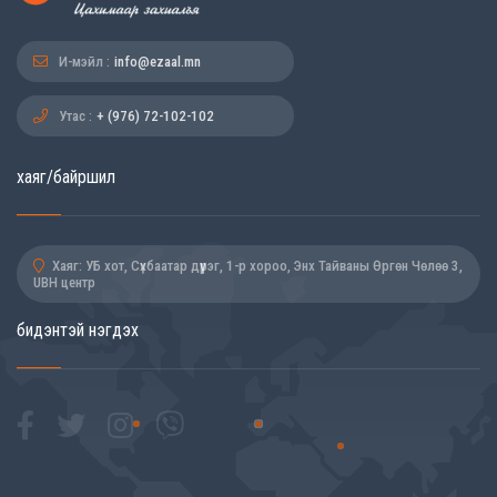
И-мэйл :
info@ezaal.mn
Утас :
+ (976) 72-102-102
хаяг/байршил
Хаяг: УБ хот, Сүхбаатар дүүрэг, 1-р хороо, Энх Тайваны Өргөн Чөлөө 3,
UBH центр
бидэнтэй нэгдэх