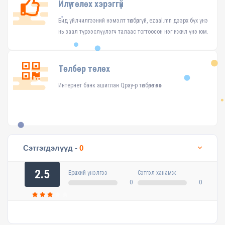
Илүү төлөх хэрэггүй
Бид үйлчилгээний нэмэлт төлбөргүй, ezaal.mn дээрх бүх үнэ
нь заал түрээслүүлэгч талаас тогтоосон нэг ижил үнэ юм.
Төлбөр төлөх
Интернет банк ашиглан Qpay-р төлбөрөө төлөх
Сэтгэгдэлүүд -
0
2.5
Ерөнхий үнэлгээ
Сэтгэл ханамж
0
0