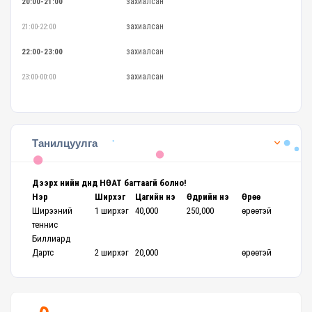
захиалсан
20:00-21:00
захиалсан
21:00-22:00
захиалсан
22:00-23:00
захиалсан
23:00-00:00
Танилцуулга
Дээрх үнийн дүнд НӨАТ багтаагүй болно!
Нэр
Ширхэг
Цагийн үнэ
Өдрийн үнэ
Өрөө
Ширээний
1 ширхэг
40,000
250,000
өрөөтэй
теннис
Биллиард
Дартс
2 ширхэг
20,000
өрөөтэй