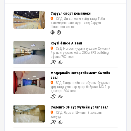
Саруул спорт комплекс
ХУД, Дөл хотхоны хойд талд Гоёл
кашмерын чанх зүүн талд Саруул
Шилтгээн хотхон
Royal dance A заал
СБД, Ногоон нуурын гудамж Хүнсний
4-р дэлгүүрээс хойш 200м SPS building
оффис 702 тоот
Модернайз Энтертайнмент бүжгийн
заал
БГД, Гандангийн автобусны буудлын
урд талд уулзвар дээр байрлах MG 2 -р
давхарт 204 тоот
Солонго SF сургуулийн урлаг заал
ХУД, Яармаг Шүншиг 3 хотхоны
хажууд