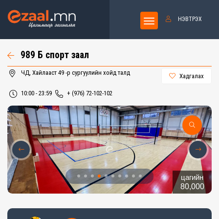
НЭВТРЭХ
989 Б спорт заал
ЧД, Хайлааст 49 -р сургуулийн хойд талд
Хадгалах
10:00 - 23:59
+ (976) 72-102-102
цагийн
80,000