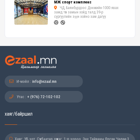
МЖ спорт комплекс
ЧД, Баянбүрдээс Дэнжийн-1000 явах
замд төв замын хойд талд 39-р
сургуулийн зүүн хойно зам дагуу
И-мэйл :
info@ezaal.mn
Утас :
+ (976) 72-102-102
хаяг/байршил
Хаяг: УБ хот, Сүхбаатар дүүрэг, 1-р хороо, Энх Тайваны Өргөн Чөлөө 3,