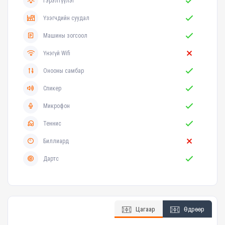
Гэрэлтүүлэг
Үзэгчдийн суудал
Машины зогсоол
Үнэгүй Wifi
Онооны самбар
Спикер
Микрофон
Теннис
Биллиард
Дартс
Цагаар
Өдрөөр