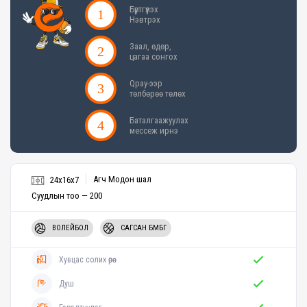
Бүртгүүлэх
Нэвтрэх
Заал, өдөр,
цагаа сонгох
Qpay-ээр
төлбөрөө төлөх
Баталгаажуулах
мессеж ирнэ
Агч Модон шал
24x16x7
Суудлын тоо — 200
ВОЛЕЙБОЛ
САГСАН БӨМБӨГ
Хувцас солих өрөө
Душ