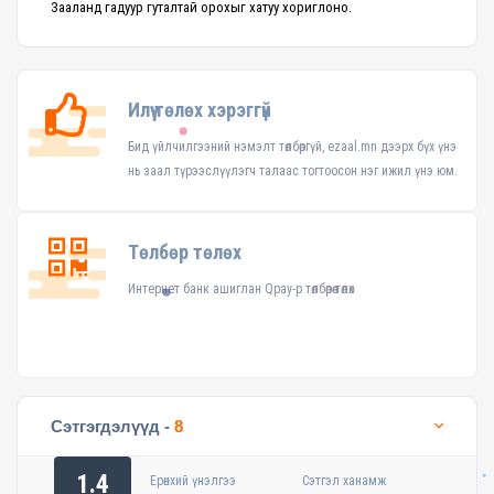
Зааланд гадуур гуталтай орохыг хатуу хориглоно.
Илүү төлөх хэрэггүй
Бид үйлчилгээний нэмэлт төлбөргүй, ezaal.mn дээрх бүх үнэ
нь заал түрээслүүлэгч талаас тогтоосон нэг ижил үнэ юм.
Төлбөр төлөх
Интернет банк ашиглан Qpay-р төлбөрөө төлөх
Сэтгэгдэлүүд -
8
1.4
Ерөнхий үнэлгээ
Сэтгэл ханамж