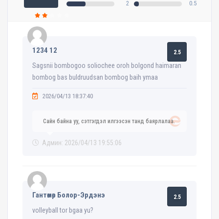
2
0.5
1234 12
2.5
Sagsnii bombogoo soliochee oroh bolgond haimaran
bombog bas buldruudsan bombog baih ymaa
2026/04/13 18:37:40
Сайн байна уу, сэтгэгдэл илгээсэн танд баярлалаа.
Админ: 2026/04/13 19:55:06
Гантөмөр Болор-Эрдэнэ
2.5
volleyball tor bgaa yu?