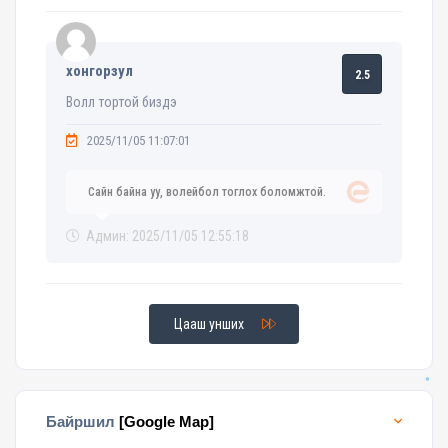
хонгорзул
2.5
Волл тортой биздэ
2025/11/05 11:07:01
Сайн байна уу, волейбол тоглох боломжтой.
Админ: 2025/11/05 12:55:18
Цааш унших
Байршил
[Google Map]