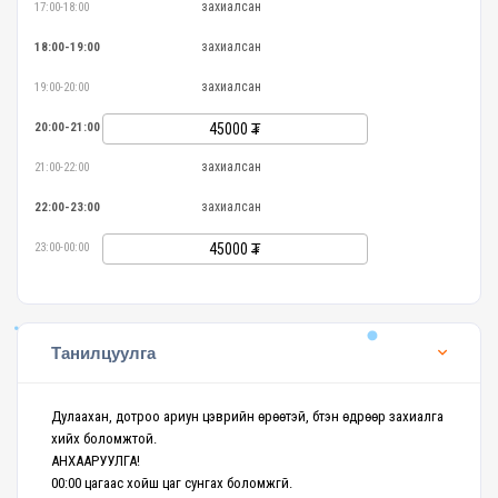
захиалсан
17:00-18:00
захиалсан
18:00-19:00
захиалсан
19:00-20:00
20:00-21:00
45000
захиалсан
21:00-22:00
захиалсан
22:00-23:00
23:00-00:00
45000
Танилцуулга
Дулаахан, дотроо ариун цэврийн өрөөтэй, бүтэн өдрөөр захиалга
хийх боломжтой.
АНХААРУУЛГА!
00:00 цагаас хойш цаг сунгах боломжгүй.