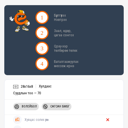
Бүртгүүлэх
Нэвтрэх
Заал, өдөр,
цагаа сонгох
Qpay-ээр
төлбөрөө төлөх
Баталгаажуулах
мессеж ирнэ
Хулдаас
28x16x8
Суудлын тоо — 70
ВОЛЕЙБОЛ
САГСАН БӨМБӨГ
Хувцас солих өрөө