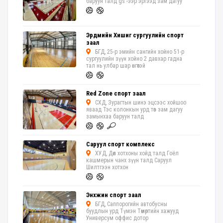
баруун талд gs -ээр эргээд зам дагуу
Эрдмийн Хишиг сургуулийн спорт
заал
БГД, 25-р эмийн сангийн хойно 51-р
сургуулийн зүүн хойно 2 давхар гадна
тал нь улбар шар өнгөтэй
Red Zone спорт заал
СХД, Зурагтын шинэ эцсээс хойшоо
яваад Тэс колонкын урд төв зам дагуу
замынхаа баруун талд
Саруул спорт комплекс
ХУД, Дөл хотхоны хойд талд Гоёл
кашмерын чанх зүүн талд Саруул
Шилтгээн хотхон
Энхжин спорт заал
БГД, Саппорогийн автобусны
буудлын урд Түмэн Төмөртийн хажууд
Универсум оффис дотор