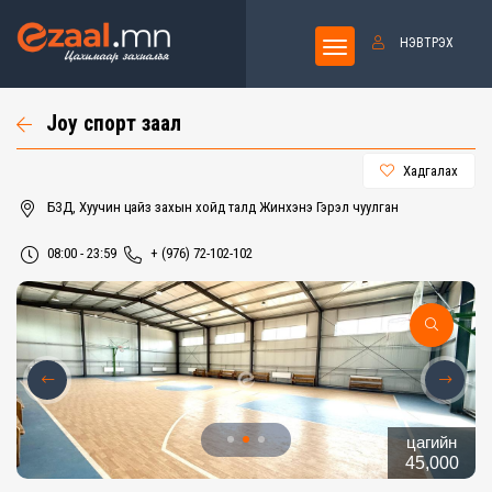
НЭВТРЭХ
Joy спорт заал
Хадгалах
БЗД, Хуучин цайз захын хойд талд Жинхэнэ Гэрэл чуулган
08:00 - 23:59
+ (976) 72-102-102
цагийн
45,000