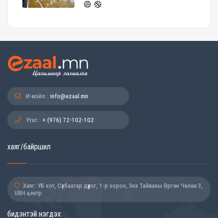
И-мэйл :
info@ezaal.mn
Утас :
+ (976) 72-102-102
хаяг/байршил
Хаяг: УБ хот, Сүхбаатар дүүрэг, 1-р хороо, Энх Тайваны Өргөн Чөлөө 3,
UBH центр
бидэнтэй нэгдэх