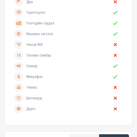
Душ
Гэрэлтүүлэг
Үзэгчдийн суудал
Машины зогсоол
Үнэгүй Wifi
Онооны самбар
Спикер
Микрофон
Теннис
Биллиард
Дартс