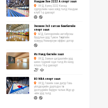
Наадам Хүннү 2222 А спорт заал
ХУД, Хүннү 2222 Канад
сургуулийн чанх хойд талд Наадам
клуб 1-р давхарт
Энхжин 3х3 сагсан бөмбөгийн
спорт заал
БГД, Саппорогийн автобусны
буудлын урд Түмэн Төмөртийн
хажууд Универсум оффис дотор
Их Наяд бүжгийн заал
ХУД, Замын цагдаагийн урд
шинэ гүүрний зүүн талд Их наяд
плаза 16-р давхарт
B3 NBA спорт заал
ХУД, Говийн зам дагуу Говь
үйлдвэрийн дэргэдэх төв
дэлгүүрийн баруун талын Жүр үр
-ийн урд талд