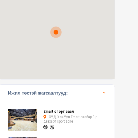
Ижил төстэй жагсаалтууд:
Emart спорт заал
ХУД, Хан-Уул Emart салбар 3-р
давхарт sport zone