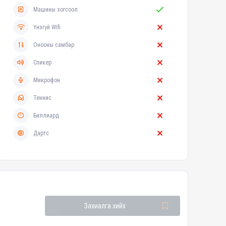
Машины зогсоол
Үнэгүй Wifi
Онооны самбар
Спикер
Микрофон
Теннис
Биллиард
Дартс
Захиалга хийх