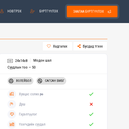
НЭВТРЭХ
БҮРТГҮҮЛЭХ
ЗААЛАА БҮРТГҮҮЛЭХ
Хадгалах
Бусдад түгээх
Модон шал
24x14x8
Суудлын тоо — 50
ВОЛЕЙБОЛ
САГСАН БӨМБӨГ
Хувцас солих өрөө
Душ
Гэрэлтүүлэг
Үзэгчдийн суудал