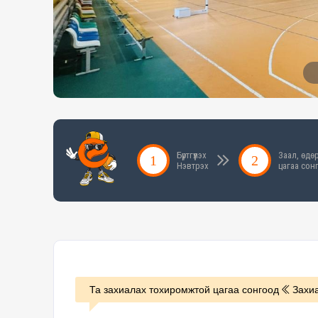
Бүртгүүлэх
Заал, өдөр
Нэвтрэх
цагаа сон
Та захиалах тохиромжтой цагаа сонгоод
Захиа