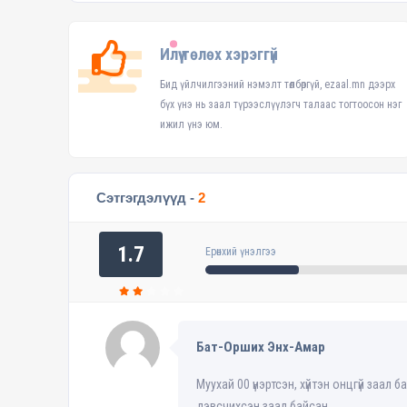
Илүү төлөх хэрэггүй
Бид үйлчилгээний нэмэлт төлбөргүй, ezaal.mn дээрх
бүх үнэ нь заал түрээслүүлэгч талаас тогтоосон нэг
ижил үнэ юм.
Сэтгэгдэлүүд -
2
1.7
Ерөнхий үнэлгээ
Бат-Орших Энх-Амар
Муухай 00 үнэртсэн, хүйтэн онцгүй заал 
дэвсчихсэн заал байсан.