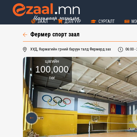
ЗААЛ
ДЭЛГҮҮР
СУРГАЛТ
МЭ
Фермер спорт заал
ХУД, Яармагийн гүүрний баруун талд Фермерүүд зах
06:00 - 
цагийн
100,000
төг