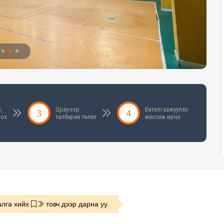
,
Qpay-ээр
Баталгаажуулах
гох
төлбөрөө төлөх
мессеж ирнэ
лга хийх
товч дээр дарна уу.