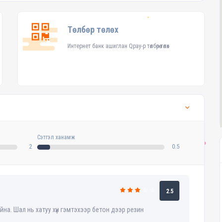
Төлбөр төлөх
Интернет банк ашиглан Qpay-р төлбөрөө төлөх
Сэтгэл ханамж
2
0.5
2.5
байна. Шал нь хатуу хүн гэмтэхээр бетон дээр резин