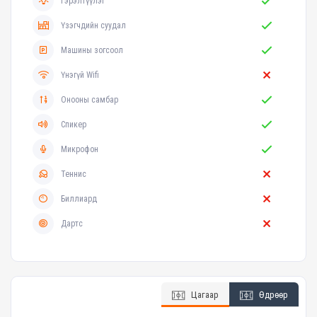
Гэрэлтүүлэг
Үзэгчдийн суудал
Машины зогсоол
Үнэгүй Wifi
Онооны самбар
Спикер
Микрофон
Теннис
Биллиард
Дартс
Цагаар
Өдрөөр