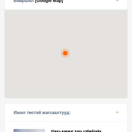
Байршил
[Google Map]
Ижил төстэй жагсаалтууд:
Шинэ яармаг дахь хөлбөмбөгийн