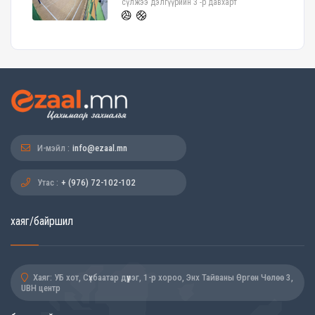
сүлжээ дэлгүүрийн 3 -р давхарт
И-мэйл :
info@ezaal.mn
Утас :
+ (976) 72-102-102
хаяг/байршил
Хаяг: УБ хот, Сүхбаатар дүүрэг, 1-р хороо, Энх Тайваны Өргөн Чөлөө 3,
UBH центр