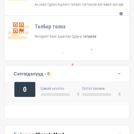
нь заал түрээслүүлэгч талаас тогтоосон нэг ижил үнэ юм.
Төлбөр төлөх
Интернет банк ашиглан Qpay-р төлбөрөө төлөх
Сэтгэгдэлүүд -
0
0
Ерөнхий үнэлгээ
Сэтгэл ханамж
0
0