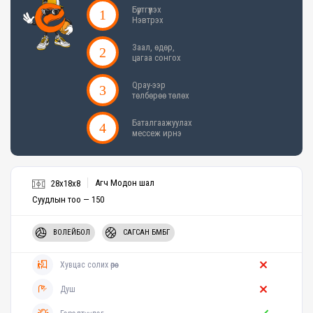
Бүртгүүлэх
Нэвтрэх
Заал, өдөр,
цагаа сонгох
Qpay-ээр
төлбөрөө төлөх
Баталгаажуулах
мессеж ирнэ
Агч Модон шал
28x18x8
Суудлын тоо — 150
ВОЛЕЙБОЛ
САГСАН БӨМБӨГ
Хувцас солих өрөө
Душ