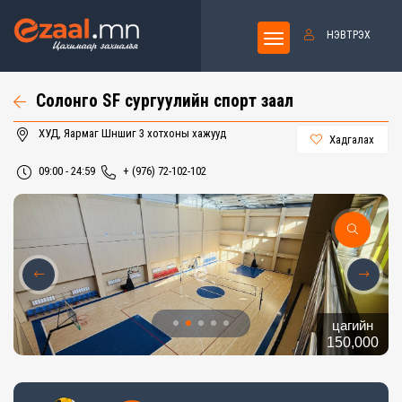
НЭВТРЭХ
Солонго SF сургуулийн спорт заал
ХУД, Яармаг Шүншиг 3 хотхоны хажууд
Хадгалах
09:00 - 24:59
+ (976) 72-102-102
цагийн
150,000