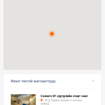
Ижил төстэй жагсаалтууд:
Солонго SF сургуулийн спорт заал
ХУД, Яармаг Шүншиг 3 хотхоны
хажууд