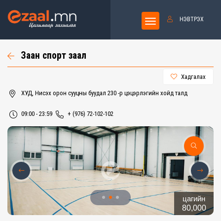
НЭВТРЭХ
Заан спорт заал
Хадгалах
ХУД, Нисэх орон сууцны буудал 230 -р цэцэрлэгийн хойд талд
09:00 - 23:59
+ (976) 72-102-102
цагийн
80,000