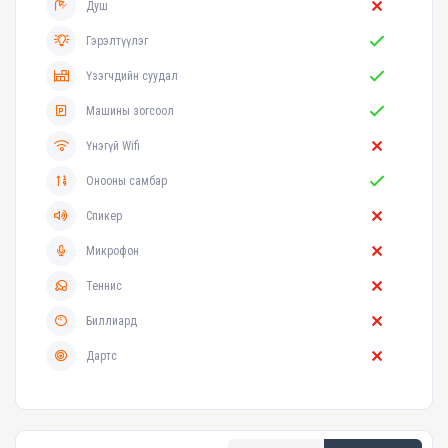
Душ
Гэрэлтүүлэг
Үзэгчдийн суудал
Машины зогсоол
Үнэгүй Wifi
Онооны самбар
Спикер
Микрофон
Теннис
Биллиард
Дартс