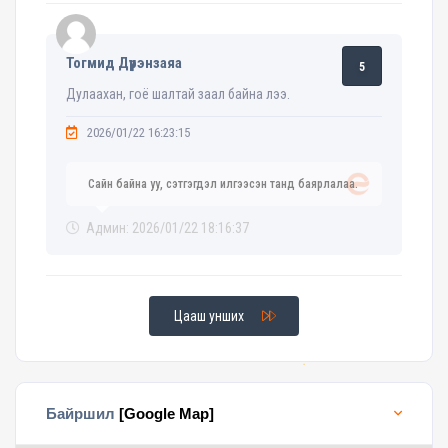
Тогмид Дүүрэнзаяа
5
Дулаахан, гоё шалтай заал байна лээ.
2026/01/22 16:23:15
Сайн байна уу, сэтгэгдэл илгээсэн танд баярлалаа.
Админ: 2026/01/22 18:16:37
Цааш унших
Байршил
[Google Map]