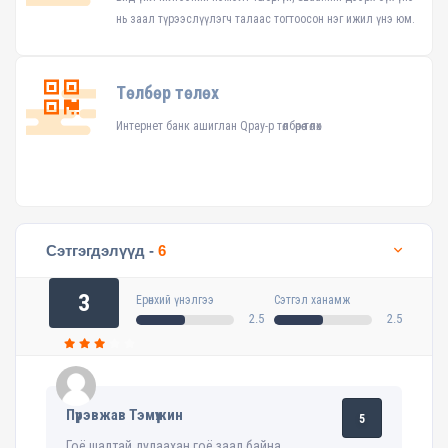
нь заал түрээслүүлэгч талаас тогтоосон нэг ижил үнэ юм.
Төлбөр төлөх
Интернет банк ашиглан Qpay-р төлбөрөө төлөх
Сэтгэгдэлүүд -
6
3
Ерөнхий үнэлгээ
Сэтгэл ханамж
2.5
2.5
Пүрэвжав Тэмүүжин
5
Гоё шалтай дулаахан гоё заал байна.