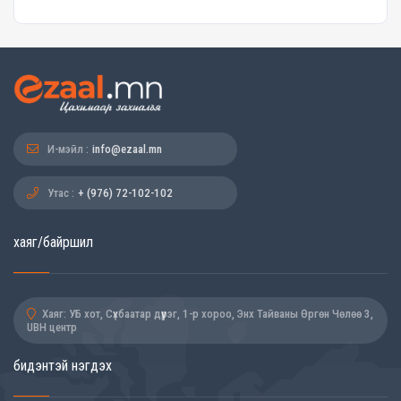
И-мэйл :
info@ezaal.mn
Утас :
+ (976) 72-102-102
хаяг/байршил
Хаяг: УБ хот, Сүхбаатар дүүрэг, 1-р хороо, Энх Тайваны Өргөн Чөлөө 3,
UBH центр
бидэнтэй нэгдэх