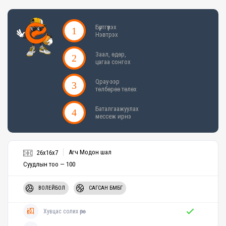
Бүртгүүлэх
Нэвтрэх
Заал, өдөр,
цагаа сонгох
Qpay-ээр
төлбөрөө төлөх
Баталгаажуулах
мессеж ирнэ
Агч Модон шал
26x16x7
Суудлын тоо — 100
ВОЛЕЙБОЛ
САГСАН БӨМБӨГ
Хувцас солих өрөө