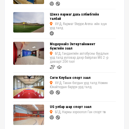
Шинэ яармаг дахь хөлбөмбөгийн
талбай
ХУД, Яармаг Steppe Arena -ийн зүүн
урд талд
Модернайз Энтертайнмент
бүжгийн заал
БГД, Гандангийн автобусны буудлын
урд талд уулзвар дээр байрлах MG 2 -р
давхарт 204 тоот
Сити Клубын спорт заал
ХУД, Таван богдын урд талд Номин
Юнайтедын баруун урд талд
UG улбар шар спорт заал
БГД, Нарны хороолол Ган спорт төв