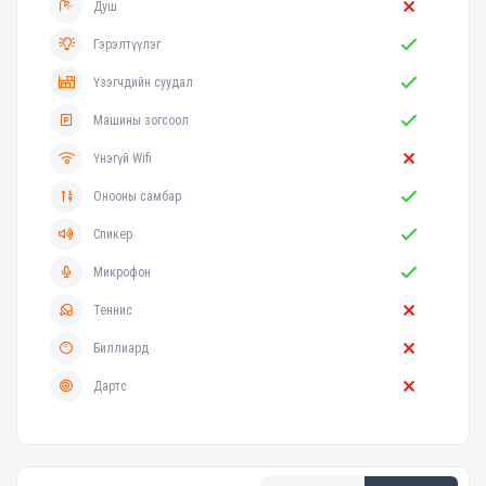
Душ
Гэрэлтүүлэг
Үзэгчдийн суудал
Машины зогсоол
Үнэгүй Wifi
Онооны самбар
Спикер
Микрофон
Теннис
Биллиард
Дартс