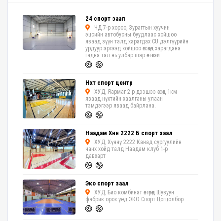
24 спорт заал
ЧД 7-р хороо, Зурагтын хуучин
эцсийн автобусны буудлаас хойшоо
яваад зүүн талд харагдах CU дэлгүүрийн
урдуур эргээд хойшоо өгсөхөд харагдана
гадна тал нь улбар шар өнгөтэй
Нүхт спорт центр
ХУД, Яармаг 2-р дээшээ өгсөөд 1км
яваад нүхтийн хаалганы улаан
тэмдэгээр яваад байрлана.
Наадам Хүннү 2222 Б спорт заал
ХУД, Хүннү 2222 Канад сургуулийн
чанх хойд талд Наадам клуб 1-р
давхарт
Эко спорт заал
ХУД, Био комбинат өнгөрөөд Шувуун
фабрик орох үед ЭКО Спорт Цогцолбор