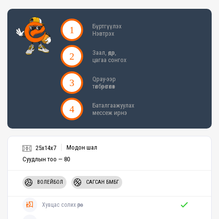
Бүртгүүлэх
Нэвтрэх
Заал, өдөр,
цагаа сонгох
Qpay-ээр
төлбөрөө төлөх
Баталгаажуулах
мессеж ирнэ
Модон шал
25x14x7
Суудлын тоо — 80
ВОЛЕЙБОЛ
САГСАН БӨМБӨГ
Хувцас солих өрөө