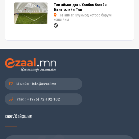
Төв аймаг дахь Хөлбөмбөгийн
Бэлтгэлийн Төв
Төв аймаг, Зуунмод хотоос баруун
хойш 4км
И-мэйл :
info@ezaal.mn
Утас :
+ (976) 72-102-102
хаяг/байршил