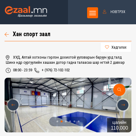
НЭВТРЭХ
Хан спорт заал
Хадгалах
ХУД, Алтай хотхоны гэрлэн дохиотой уулзварын баруун урд талд
Шинэ өнөөдөр сургуулийн хашаан дотор гадна талаасаа шар өнгөтэй 2 давхар
08:00 - 23:59
+ (976) 72-102-102
цагийн
110,000