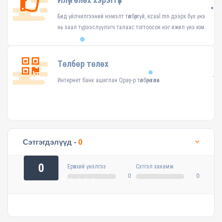
Бид үйлчилгээний нэмэлт төлбөргүй, ezaal.mn дээрх бүх үнэ
нь заал түрээслүүлэгч талаас тогтоосон нэг ижил үнэ юм.
Төлбөр төлөх
Интернет банк ашиглан Qpay-р төлбөрөө төлөх
Сэтгэгдэлүүд -
0
0
Ерөнхий үнэлгээ
Сэтгэл ханамж
0
0