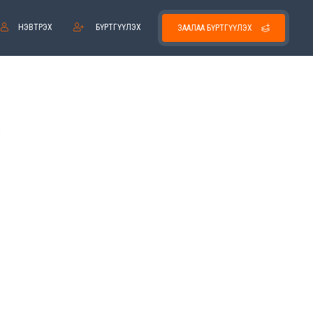
НЭВТРЭХ
БҮРТГҮҮЛЭХ
ЗААЛАА БҮРТГҮҮЛЭХ