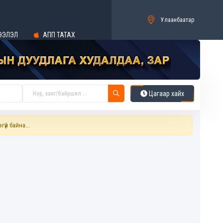
Улаанбаатар
ЭЭЛЭЛ
АПП ТАТАХ
Цагаар хайх
гүй байна...