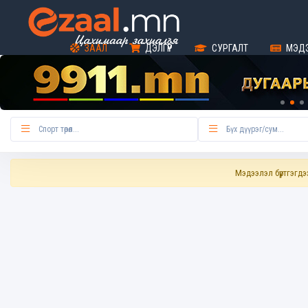
ЗААЛ
ДЭЛГҮҮР
СУРГАЛТ
МЭД
Мэдээлэл бүртгэгдээ