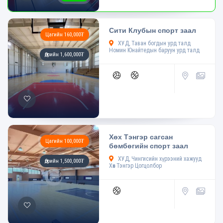
Сити Клубын спорт заал
Цагийн 160,000₮
ХУД, Таван богдын урд талд
Номин Юнайтедын баруун урд талд
Өдрийн 1,600,000₮
Хөх Тэнгэр сагсан
Цагийн 100,000₮
бөмбөгийн спорт заал
ХУД, Чингисийн хүрээний хажууд
Өдрийн 1,500,000₮
Хөх Тэнгэр Цогцолбор