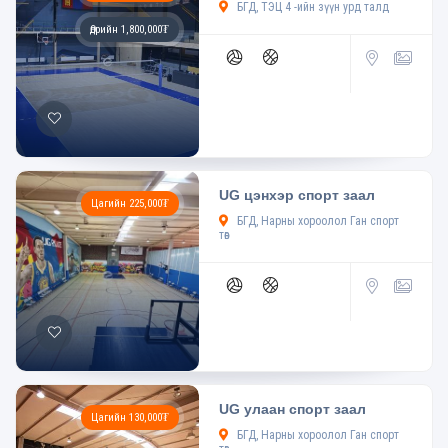
БГД, ТЭЦ 4 -ийн зүүн урд талд
Өдрийн 1,800,000₮
UG цэнхэр спорт заал
Цагийн 225,000₮
БГД, Нарны хороолол Ган спорт
төв
UG улаан спорт заал
Цагийн 130,000₮
БГД, Нарны хороолол Ган спорт