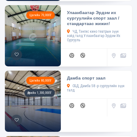
Улаанбаатар Эрдэм их
Цагийн 70,000₮
сургуулийн спорт заал /
стандартаас жижиг/
ЧД, Тэнгис кино театрын зүүн
хойд талд Улаанбаатар Эрдэм Их
Сургууль
Дамба спорт заал
Цагийн 80,000₮
СБД, Дамба 58 -р сургуулийн зүүн
талд
Өдрийн 1,300,000₮
4