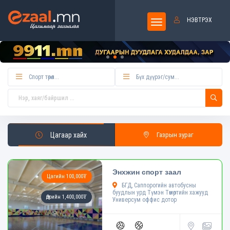
НЭВТРЭХ
Цагаар хайх
Газрын зураг
Энхжин спорт заал
Цагийн 100,000₮
БГД, Саппорогийн автобусны
буудлын урд Түмэн Төмөртийн хажууд
Өдрийн 1,400,000₮
Универсум оффис дотор