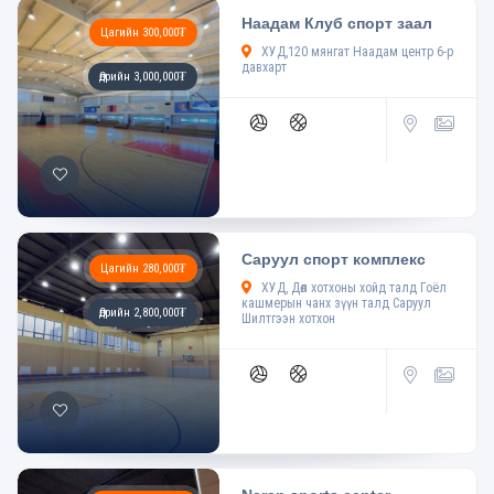
Наадам Клуб спорт заал
Цагийн 300,000₮
ХУД,120 мянгат Наадам центр 6-р
давхарт
Өдрийн 3,000,000₮
Саруул спорт комплекс
Цагийн 280,000₮
ХУД, Дөл хотхоны хойд талд Гоёл
кашмерын чанх зүүн талд Саруул
Өдрийн 2,800,000₮
Шилтгээн хотхон