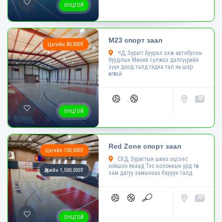
ОНЦГОЙ
M23 спорт заал
Цагийн 80,000₮
ЧД, Зурагт Буурал ээж автобусны
буудлын Миний сүлжээ дэлгүүрийн
зүүн доод талд гадна тал нь шар
өнгөтэй
ОНЦГОЙ
Red Zone спорт заал
Цагийн 100,000₮
СХД, Зурагтын шинэ эцсээс
хойшоо яваад Тэс колонкын урд төв
Өдрийн 1,500,000₮
зам дагуу замынхаа баруун талд
ОНЦГОЙ