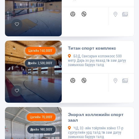
Титан спорт комплекс
Цагийн 160,000₮
БЗД, Сансарын колонкоос 500
метр Дарь эх рүү яваад төв зам дагуу
Өдрийн 2,500,000₮
замынхаа баруун талд
Энэрэл коллежийн спорт
Цагийн 70,000₮
заал
ЧД, 32- ийн тойргийн хойно 17-р
Өдрийн 980,000₮
сургуулийн урд талд төв зам дагуу
замынхаа баруун талд