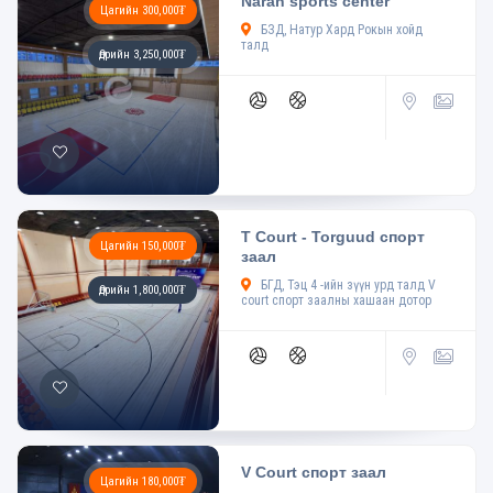
Naran sports center
Цагийн 300,000₮
БЗД, Натур Хард Рокын хойд
талд
Өдрийн 3,250,000₮
T Court - Torguud спорт
Цагийн 150,000₮
заал
БГД, Тэц 4 -ийн зүүн урд талд V
Өдрийн 1,800,000₮
court спорт заалны хашаан дотор
V Court спорт заал
Цагийн 180,000₮