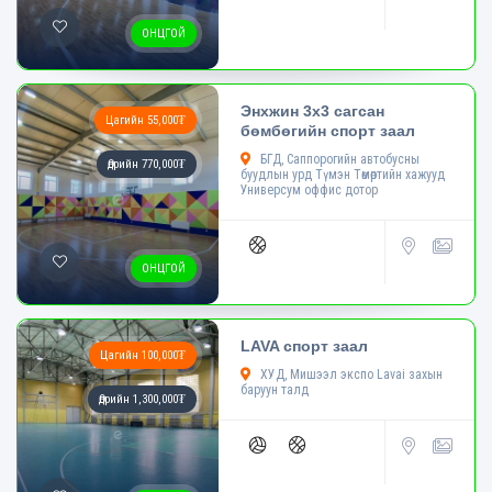
ОНЦГОЙ
Энхжин 3х3 сагсан
Цагийн 55,000₮
бөмбөгийн спорт заал
БГД, Саппорогийн автобусны
Өдрийн 770,000₮
буудлын урд Түмэн Төмөртийн хажууд
Универсум оффис дотор
ОНЦГОЙ
LAVA спорт заал
Цагийн 100,000₮
ХУД, Мишээл экспо Lavai захын
баруун талд
Өдрийн 1,300,000₮