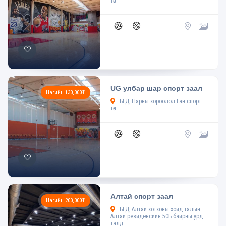
төв
UG улбар шар спорт заал
Цагийн 130,000₮
БГД, Нарны хороолол Ган спорт
төв
Алтай спорт заал
Цагийн 200,000₮
БГД, Алтай хотхоны хойд талын
Алтай резиденсийн 50Б байрны урд
талд