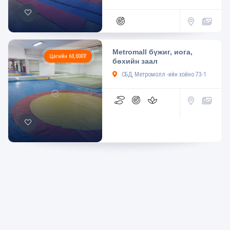
Metromall бүжиг, иога,
Цагийн 60,000₮
бөхийн заал
СБД, Метромолл -ийн хойно 73-1