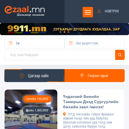
НЭВТРЭХ
Цагаар хайх
Газрын зураг
Үндэсний Биеийн
Цагийн 100,000₮
Тамирын Дээд Сургуулийн
бөхийн заал /нисэх/
Өдрийн 1,800,000₮
ХУД, Нисэхийн тойрог Архивын
ерөнхий газар -ийн урд байрлах
Шунхлай колонкын урд талд зам
дагуу замынхаа баруун талд