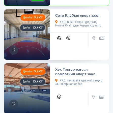
Сити Клубын спорт заал
Цагийн 160,000₮
ХУД, Таван богдын урд талд
Номин Юнайтедын баруун урд талд
Өдрийн 1,600,000₮
Хөх Тэнгэр сагсан
Цагийн 100,000₮
бөмбөгийн спорт заал
ХУД, Чингисийн хүрээний хажууд
Өдрийн 1,500,000₮
Хөх Тэнгэр Цогцолбор