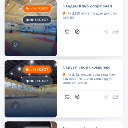
Наадам Клуб спорт заал
Цагийн 300,000₮
ХУД,120 мянгат Наадам центр 6-р
давхарт
Өдрийн 3,000,000₮
Саруул спорт комплекс
Цагийн 280,000₮
ХУД, Дөл хотхоны хойд талд Гоёл
кашмерын чанх зүүн талд Саруул
Өдрийн 2,800,000₮
Шилтгээн хотхон