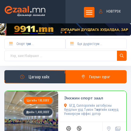
НЭВТРЭХ
Цагаар хайх
Газрын зураг
Энхжин спорт заал
Цагийн 100,000₮
БГД, Саппорогийн автобусны
буудлын урд Түмэн Төмөртийн хажууд
Өдрийн 1,400,000₮
Универсум оффис дотор