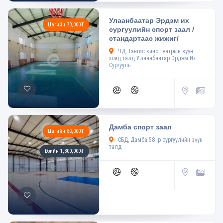
Улаанбаатар Эрдэм их
Цагийн 70,000₮
сургуулийн спорт заал /
стандартаас жижиг/
ЧД, Тэнгис кино театрын зүүн
хойд талд Улаанбаатар Эрдэм Их
Сургууль
Дамба спорт заал
Цагийн 80,000₮
СБД, Дамба 58 -р сургуулийн зүүн
талд
Өдрийн 1,300,000₮
4