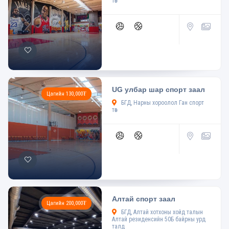
төв
UG улбар шар спорт заал
Цагийн 130,000₮
БГД, Нарны хороолол Ган спорт
төв
Алтай спорт заал
Цагийн 200,000₮
БГД, Алтай хотхоны хойд талын
Алтай резиденсийн 50Б байрны урд
талд