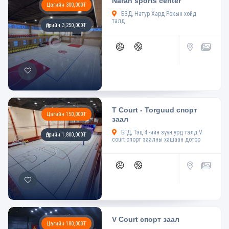
Naran sports center
Цагийн 300,000₮
БЗД, Натур Хард Рокын хойд
талд
Өдрийн 3,250,000₮
T Court - Torguud спорт
Цагийн 150,000₮
заал
БГД, Тэц 4 -ийн зүүн урд талд V
Өдрийн 1,800,000₮
court спорт заалны хашаан дотор
V Court спорт заал
Цагийн 180,000₮