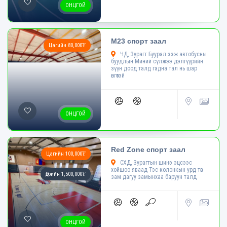
ОНЦГОЙ
M23 спорт заал
Цагийн 80,000₮
ЧД, Зурагт Буурал ээж автобусны
буудлын Миний сүлжээ дэлгүүрийн
зүүн доод талд гадна тал нь шар
өнгөтэй
ОНЦГОЙ
Red Zone спорт заал
Цагийн 100,000₮
СХД, Зурагтын шинэ эцсээс
хойшоо яваад Тэс колонкын урд төв
Өдрийн 1,500,000₮
зам дагуу замынхаа баруун талд
ОНЦГОЙ