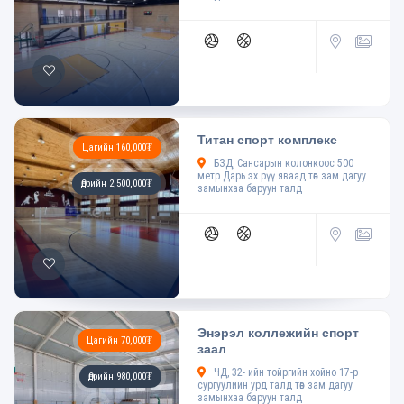
Титан спорт комплекс
Цагийн 160,000₮
БЗД, Сансарын колонкоос 500
метр Дарь эх рүү яваад төв зам дагуу
Өдрийн 2,500,000₮
замынхаа баруун талд
Энэрэл коллежийн спорт
Цагийн 70,000₮
заал
ЧД, 32- ийн тойргийн хойно 17-р
Өдрийн 980,000₮
сургуулийн урд талд төв зам дагуу
замынхаа баруун талд