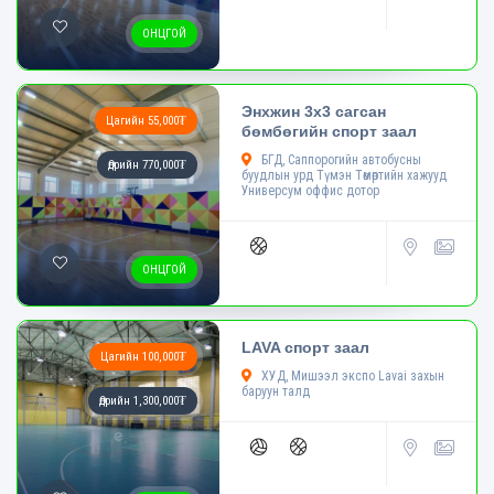
ОНЦГОЙ
Энхжин 3х3 сагсан
Цагийн 55,000₮
бөмбөгийн спорт заал
БГД, Саппорогийн автобусны
Өдрийн 770,000₮
буудлын урд Түмэн Төмөртийн хажууд
Универсум оффис дотор
ОНЦГОЙ
LAVA спорт заал
Цагийн 100,000₮
ХУД, Мишээл экспо Lavai захын
баруун талд
Өдрийн 1,300,000₮