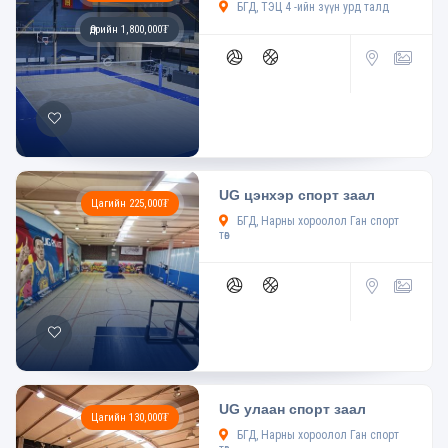
БГД, ТЭЦ 4 -ийн зүүн урд талд
Өдрийн 1,800,000₮
UG цэнхэр спорт заал
Цагийн 225,000₮
БГД, Нарны хороолол Ган спорт
төв
UG улаан спорт заал
Цагийн 130,000₮
БГД, Нарны хороолол Ган спорт