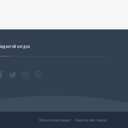
бидэнтэй нэгдэх
Үйлчилгээний нөхцөл
Захиалга хийх заавар