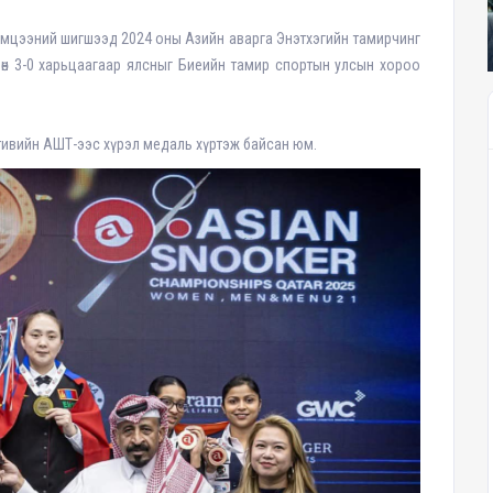
гөөд тэмцээний шигшээд 2024 оны Азийн аварга Энэтхэгийн тамирчинг
мөн 3-0 харьцаагаар ялсныг Биеийн тамир спортын улсын хороо
тивийн АШТ-ээс хүрэл медаль хүртэж байсан юм.