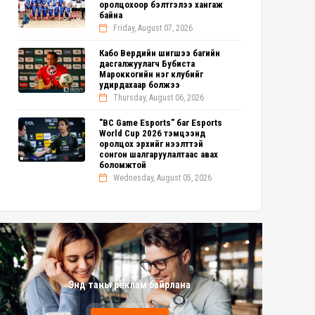
оролцохоор бэлтгэлээ хангаж
байна
Friday, August 07, 2026
Кабо Вердийн шигшээ багийн
дасгалжуулагч Бубиста
Мароккогийн нэг клубийг
удирдахаар болжээ
Thursday, August 06, 2026
"BC Game Esports" баг Esports
World Cup 2026 тэмцээнд
оролцох эрхийг нээлттэй
сонгон шалгаруулалтаас авах
боломжтой
Wednesday, August 05, 2026
Энд таны реклам байрлана