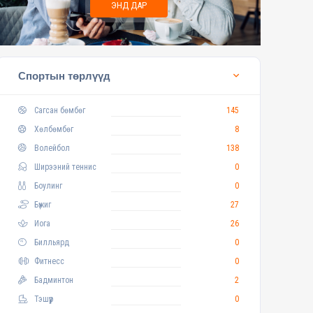
ЭНД ДАР
Спортын төрлүүд
Сагсан бөмбөг
145
Хөлбөмбөг
8
Волейбол
138
Ширээний теннис
0
Боулинг
0
Бүжиг
27
Иога
26
Билльярд
0
Фитнесс
0
Бадминтон
2
Тэшүүр
0