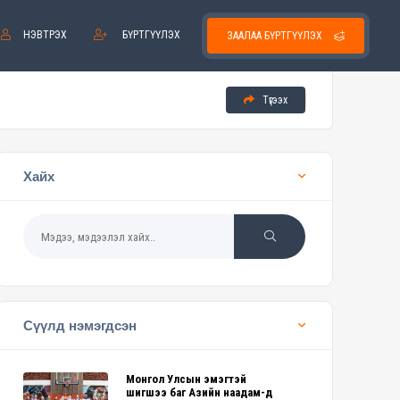
НЭВТРЭХ
БҮРТГҮҮЛЭХ
ЗААЛАА БҮРТГҮҮЛЭХ
Түгээх
Хайх
Сүүлд нэмэгдсэн
Монгол Улсын эмэгтэй
шигшээ баг Азийн наадам-д