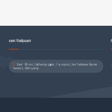
хаяг/байршил
Хаяг: УБ хот, Сүхбаатар дүүрэг, 1-р хороо, Энх Тайваны Өргөн
Чөлөө 3, UBH центр