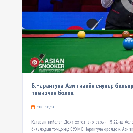
Б.Нарантуяа Ази тивийн снукер билья
тамирчин болов
2025/02/24
Катарын нийслэл Доха хотод энэ сарын 15-22-нд болс
бильярдын тэмцээнд ОУХМ Б.Нарантуяа оролцож, Ази ти