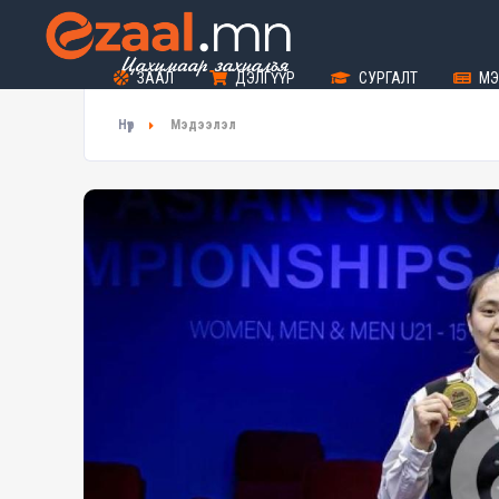
ЗААЛ
ДЭЛГҮҮР
СУРГАЛТ
МЭ
Нүүр
Мэдээлэл