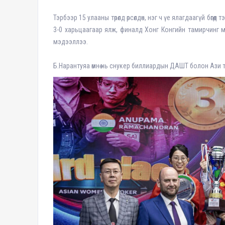
Тэрбээр 15 улааны төрөлд өрсөлдөн, нэг ч үе ялагдаагүй бө
3-0 харьцаагаар ялж, финалд Хонг Конгийн тамирчинг 
мэдээллээ.
Б.Нарантуяа өмнө нь снукер биллиардын ДАШТ болон Ази 