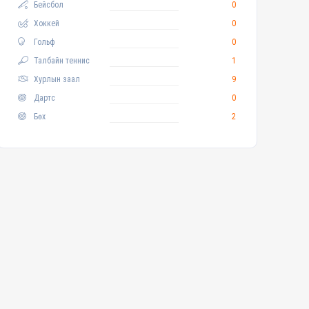
Бейсбол
0
Хоккей
0
Гольф
0
Талбайн теннис
1
Хурлын заал
9
Дартс
0
Бөх
2