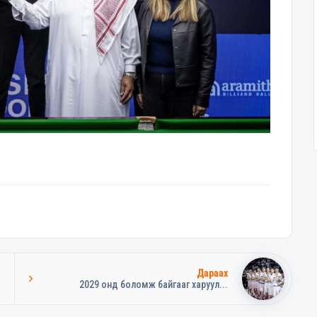
Дараах
2029 онд боломж байгааг харуул...