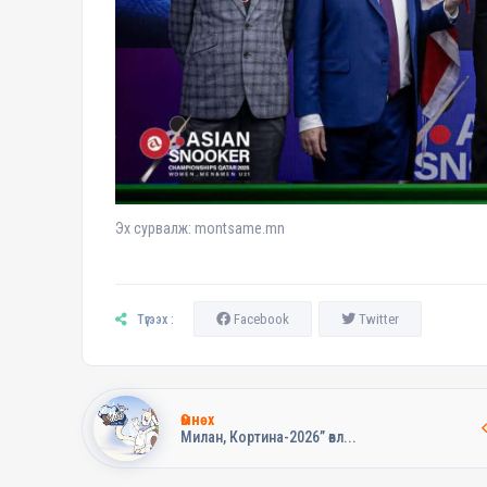
Эх сурвалж: montsame.mn
Facebook
Twitter
Түгээх :
Өмнөх
Милан, Кортина-2026” өвл...