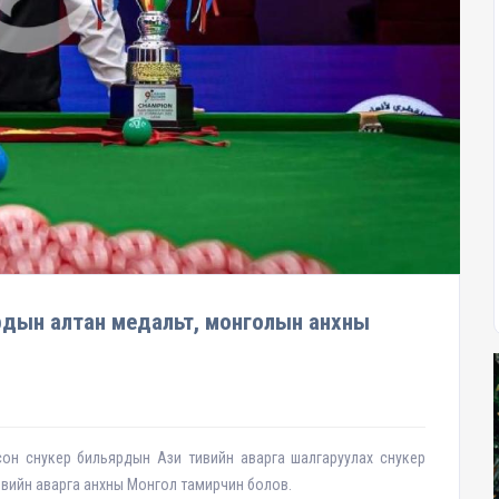
рдын алтан медальт, монголын анхны
он снукер бильярдын Ази тивийн аварга шалгаруулах снукер
вийн аварга анхны Монгол тамирчин болов.