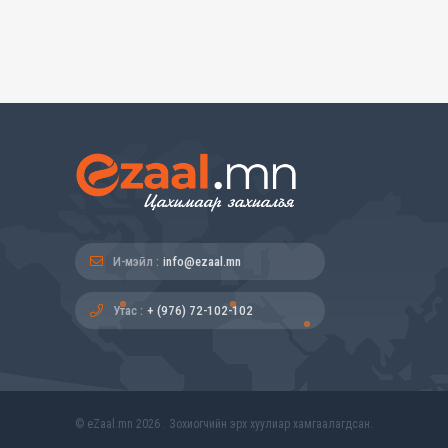
И-мэйл :
info@ezaal.mn
Утас :
+ (976) 72-102-102
© eZaal.mn 2026 . Зохиогчийн эрх хуулиар хамгаалагдсан.