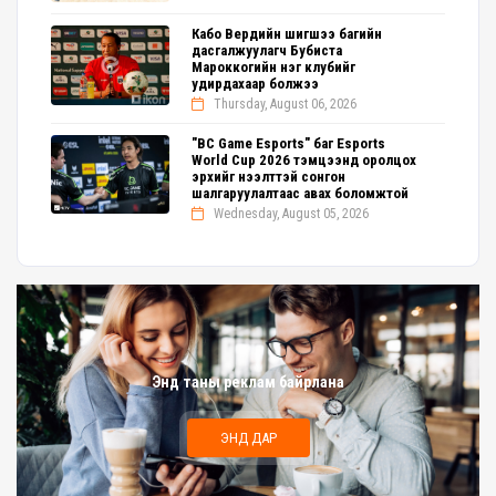
Кабо Вердийн шигшээ багийн
дасгалжуулагч Бубиста
Мароккогийн нэг клубийг
удирдахаар болжээ
Thursday, August 06, 2026
"BC Game Esports" баг Esports
World Cup 2026 тэмцээнд оролцох
эрхийг нээлттэй сонгон
шалгаруулалтаас авах боломжтой
Wednesday, August 05, 2026
Энд таны реклам байрлана
ЭНД ДАР