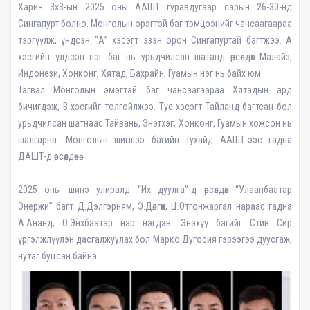
Харин 3х3-ын 2025 оны ААШТ гуравдугаар сарын 26-30-нд
Сингапурт болно. Монголын эрэгтэй баг тэмцээнийг чансаагаараа
тэргүүлж, үндсэн “А” хэсэгт эзэн орон Сингапуртай багтжээ. А
хэсгийн үлдсэн нэг баг нь урьдчилсан шатанд өрсөлдөх Малайз,
Индонези, Хонконг, Хятад, Бахрайн, Гуамын нэг нь байх юм.
Тэгвэл Монголын эмэгтэй баг чансаагаараа Хятадын ард
бичигдэж, В хэсгийг толгойлжээ. Тус хэсэгт Тайланд багтсан бол
урьдчилсан шатнаас Тайвань, Энэтхэг, Хонконг, Гуамын хожсон нь
шалгарна. Монголын шигшээ багийн тухайд ААШТ-ээс гадна
ДАШТ-д өрсөлдөнө.
2025 оны шинэ улиралд “Их дуулга”-д өрсөлдөх “Улаанбаатар
Энержи” багт Д.Дэлгэрням, Э.Дөлгөөн, Ц.Отгонжаргал нараас гадна
А.Ананд, О.Энхбаатар нар нэгдэв. Энэхүү багийг Стив Сир
үргэлжлүүлэн дасгалжуулах бол Марко Дугосия гэрээгээ дуусгаж,
нутаг буцсан байна.