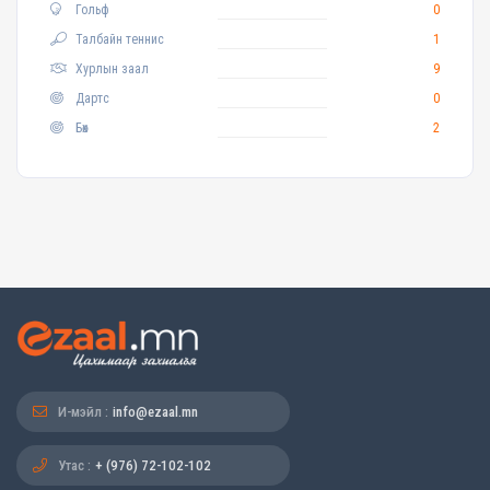
Гольф
0
Талбайн теннис
1
Хурлын заал
9
Дартс
0
Бөх
2
И-мэйл :
info@ezaal.mn
Утас :
+ (976) 72-102-102