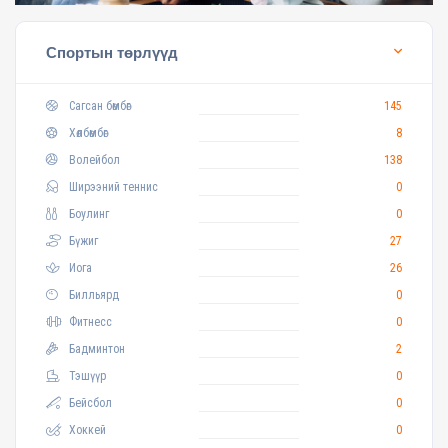
Спортын төрлүүд
Сагсан бөмбөг
145
Хөлбөмбөг
8
Волейбол
138
Ширээний теннис
0
Боулинг
0
Бүжиг
27
Иога
26
Билльярд
0
Фитнесс
0
Бадминтон
2
Тэшүүр
0
Бейсбол
0
Хоккей
0