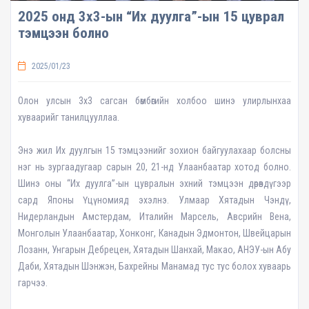
2025 онд 3х3-ын “Их дуулга”-ын 15 цуврал
тэмцээн болно
2025/01/23
Олон улсын 3х3 сагсан бөмбөгийн холбоо шинэ улирлынхаа
хуваарийг танилцууллаа.
Энэ жил Их дуулгын 15 тэмцээнийг зохион байгуулахаар болсны
нэг нь зургаадугаар сарын 20, 21-нд Улаанбаатар хотод болно.
Шинэ оны “Их дуулга”-ын цувралын эхний тэмцээн дөрөвдүгээр
сард Японы Үцүномияд эхэлнэ. Улмаар Хятадын Чэндү,
Нидерландын Амстердам, Италийн Марсель, Авсрийн Вена,
Монголын Улаанбаатар, Хонконг, Канадын Эдмонтон, Швейцарын
Лозанн, Унгарын Дебрецен, Хятадын Шанхай, Макао, АНЭУ-ын Абу
Даби, Хятадын Шэнжэн, Бахрейны Манамад тус тус болох хуваарь
гарчээ.