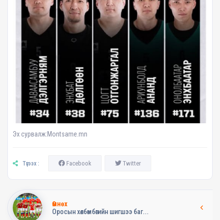
Эх сурвалж:Montsame.mn
Facebook
Twitter
Түгээх :
Өмнөх
Оросын хөлбөмбөгийн шигшээ баг...