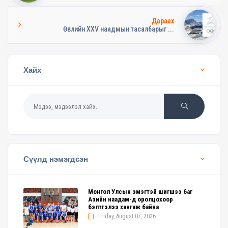
Дараах
Өвлийн XXV наадмын тасалбарыг ...
Хайх
Сүүлд нэмэгдсэн
Монгол Улсын эмэгтэй шигшээ баг
Азийн наадам-д оролцохоор
бэлтгэлээ хангаж байна
Friday, August 07, 2026