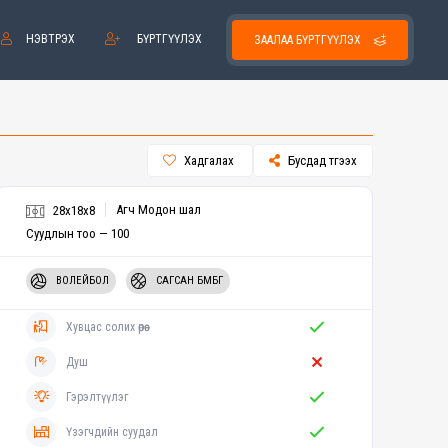
НЭВТРЭХ
БҮРТГҮҮЛЭХ
ЗААЛАА БҮРТГҮҮЛЭХ
Хадгалах
Бусдад түгээх
Агч Модон шал
28x18x8
Суудлын тоо — 100
ВОЛЕЙБОЛ
САГСАН БӨМБӨГ
Хувцас солих өрөө
Душ
Гэрэлтүүлэг
Үзэгчдийн суудал