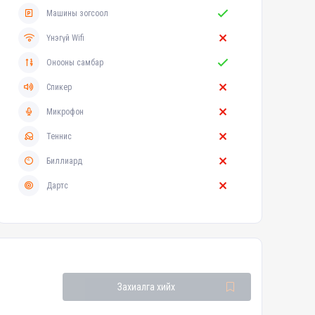
Машины зогсоол
Үнэгүй Wifi
Онооны самбар
Спикер
Микрофон
Теннис
Биллиард
Дартс
Захиалга хийх