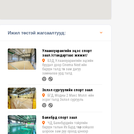
Ижил төстэй жагсаалтууд:
Улаанхуарангийн эцэс спорт
заал /стандартаас жижиг/
БЗД, Улаанхуарангийн эцсийн
буудал дээр Cinema Next ийн
баруун талд төв зам дагуу
замныхаа урд талд
Эхлэл сургуулийн спорт заал
БГД, Модны 2 Макс Молл -ийн
эсрэг талд Эхлэл сургууль
Баянбүрд спорт заал
ЧД, Баянбүрдийн тойргийн
баруун талын Их Бүрд төвөөр хойшоо
шороон зам руу ороод цэнхэр