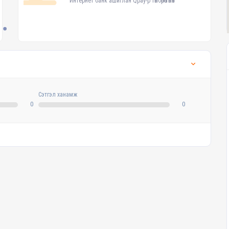
Интернет банк ашиглан Qpay-р төлбөрөө төлөх
Сэтгэл ханамж
0
0