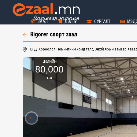
ЗААЛ
ДЭЛГҮҮР
СУРГАЛТ
МЭД
Rigorer спорт заал
БГД, Хороолол Номингийн хойд талд Энхбаярын замаар яваад
цагийн
80,000
төг