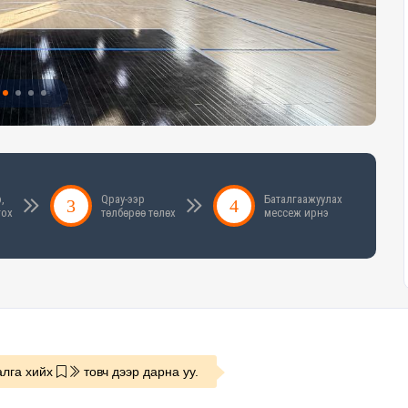
,
Qpay-ээр
Баталгаажуулах
гох
төлбөрөө төлөх
мессеж ирнэ
лга хийх
товч дээр дарна уу.