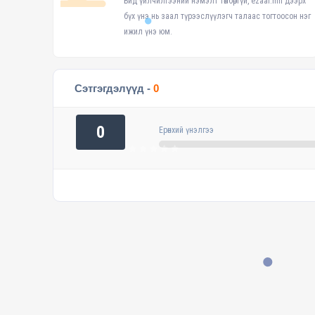
Бид үйлчилгээний нэмэлт төлбөргүй, ezaal.mn дээрх
бүх үнэ нь заал түрээслүүлэгч талаас тогтоосон нэг
ижил үнэ юм.
Сэтгэгдэлүүд -
0
0
Ерөнхий үнэлгээ