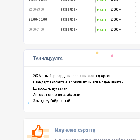
захиалсан
22:00-23:00
80000
захиалсан
23:00-00:00
80000
захиалсан
00:00-01:00
80000
Танилцуулга
2026 оны 1 -р сард шинээр ашиглалтад орсон
Стандарт талбайтай, зориулалтын агч модон шалтай
Цэвэрхэн, дулаахан
Автомат онооны самбартай
Зам дагуу байрлалтай
Илүү төлөх хэрэггүй