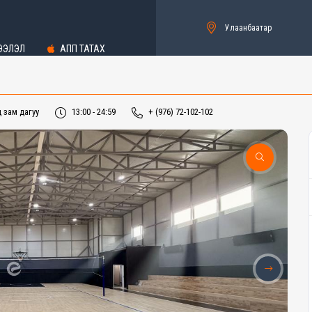
Улаанбаатар
ЭЭЛЭЛ
АПП ТАТАХ
 зам дагуу
13:00 - 24:59
+ (976) 72-102-102