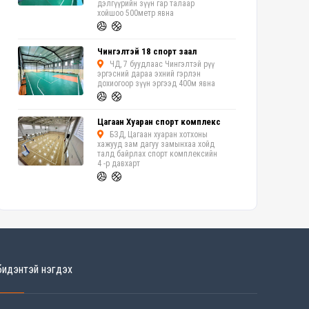
дэлгүүрийн зүүн гар талаар
хойшоо 500метр явна
Чингэлтэй 18 спорт заал
ЧД, 7 буудлаас Чингэлтэй рүү
эргэсний дараа эхний гэрлэн
дохиогоор зүүн эргээд 400м явна
Цагаан Хуаран спорт комплекс
БЗД, Цагаан хуаран хотхоны
хажууд зам дагуу замынхаа хойд
талд байрлах спорт комплексийн
4 -р давхарт
бидэнтэй нэгдэх