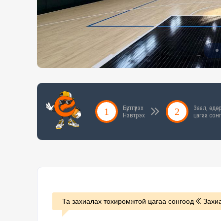
Бүртгүүлэх
Заал, өдөр
Нэвтрэх
цагаа сон
Та захиалах тохиромжтой цагаа сонгоод
Захиа