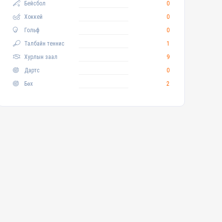
Бейсбол
0
Хоккей
0
Гольф
0
Талбайн теннис
1
Хурлын заал
9
Дартс
0
Бөх
2