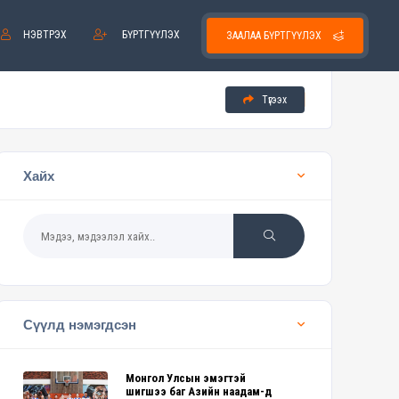
НЭВТРЭХ
БҮРТГҮҮЛЭХ
ЗААЛАА БҮРТГҮҮЛЭХ
Түгээх
Хайх
Сүүлд нэмэгдсэн
Монгол Улсын эмэгтэй
шигшээ баг Азийн наадам-д