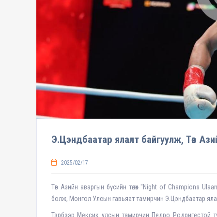
Э.Цэндбаатар ялалт байгуулж, Төв Аз
2025/02/17
Төв Азийн аваргын бүсийн төлөөх "Night of Champions Ula
болж, Монгол Улсын гавьяат тамирчин Э.Цэндбаатар яла
Тэрбээр Мексик улсын тамирчин Педро Родригестой тул