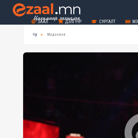
ЗААЛ
ДЭЛГҮҮР
СУРГАЛТ
МЭ
Нүүр
Мэдээлэл