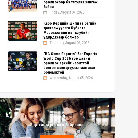
оролцохоор бэлтгэлээ хангаж
байна
Friday, August 07, 2026
Кабо Вердийн шигшээ багийн
дасгалжуулагч Бубиста
Мароккогийн нэг клубийг
удирдахаар болжээ
Thursday, August 06, 2026
"BC Game Esports" баг Esports
World Cup 2026 тэмцээнд
оролцох эрхийг нээлттэй
сонгон шалгаруулалтаас авах
боломжтой
Wednesday, August 05, 2026
Энд таны реклам байрлана