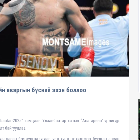
ийн аваргын бүсний эзэн боллоо
anbaatar-2025" тэмцээн Улаанбаатар хотын “Аса арена”-д өчигдөр
лт байгууллаа.
алдсан бөгөөд зургаадугаар үед хүнд цохилтоор буулган авсан