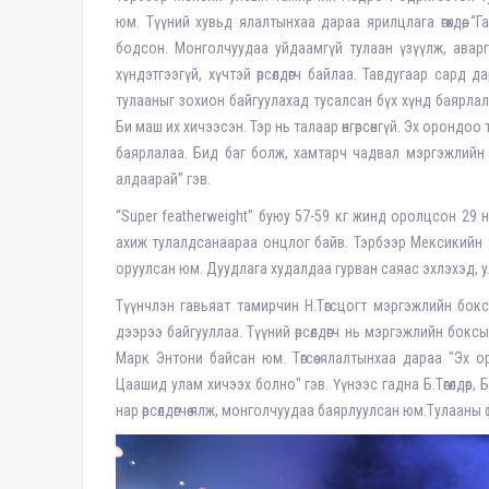
юм. Түүний хувьд ялалтынхаа дараа ярилцлага өгөхдөө, 
бодсон. Монголчуудаа уйдаамгүй тулаан үзүүлж, аваргы
хүндэтгээгүй, хүчтэй өрсөлдөгч байлаа. Тавдугаар сард
тулааныг зохион байгуулахад тусалсан бүх хүнд баярлал
Би маш их хичээсэн. Тэр нь талаар өнгөрсөнгүй. Эх орондо
баярлалаа. Бид баг болж, хамтарч чадвал мэргэжлийн
алдаарай” гэв.
“Super featherweight” буюу 57-59 кг жинд оролцсон 29 н
ахиж тулалдсанаараа онцлог байв. Тэрбээр Мексикийн 
оруулсан юм. Дуудлага худалдаа гурван саяас эхлэхэд, улсы
Түүнчлэн гавьяат тамирчин Н.Төгсцогт мэргэжлийн бок
дээрээ байгууллаа. Түүний өрсөлдөгч нь мэргэжлийн бок
Марк Энтони байсан юм. Төгсөө ялалтынхаа дараа "Эх о
Цаашид улам хичээх болно" гэв. Үүнээс гадна Б.Төгөлдөр,
нар өрсөлдөгчөө ялж, монголчуудаа баярлуулсан юм.Тулааны