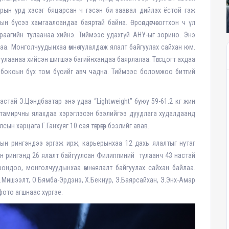
“Гарын урд хэсэг бяцарсан ч гэсэн би заавал дийлэх ёстой гэж
н бүсээ хамгаалсандаа баяртай байна. Өрсөлдөгчөө огтхон ч үл
 дараагийн тулаанаа хийнэ. Тиймээс удахгүй АНУ-ыг зорино. Энэ
аа. Монголчуудынхаа өмнө тулалдаж ялалт байгуулах сайхан юм.
о тулаанаа хийсэн шигшээ багийнхандаа баярлалаа. Төгсцогт ахдаа
 боксын бүх том бүсийг авч чадна. Тиймээс боломжоо битгий
астай Э.Цэндбаатар энэ удаа “Lightweight” буюу 59-61.2 кг жин
тамирчны ялахдаа хэрэглэсэн бээлийгээ дуудлага худалдаанд
н харцага Г.Ганхуяг 10 сая төгрөгөөр бээлийг авав.
сын рингэндээ эргэж ирж, карьерынхаа 12 дахь ялалтыг нутаг
сын рингэнд 26 ялалт байгуулсан Филиппиний тулаанч 43 настай
рондоо, монголчуудынхаа өмнө ялалт байгуулах сайхан байлаа.
 Б.Мишээлт, О.Бямба-Эрдэнэ, Х.Бекнур, Э.Баярсайхан, Э.Энх-Амар
 фото агшнаас хүргэе.