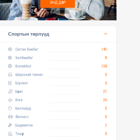
ЭНД ДАР
Спортын төрлүүд
Сагсан бөмбөг
145
Хөлбөмбөг
8
Волейбол
138
Ширээний теннис
0
Боулинг
0
Бүжиг
27
Иога
26
Билльярд
0
Фитнесс
0
Бадминтон
2
Тэшүүр
0