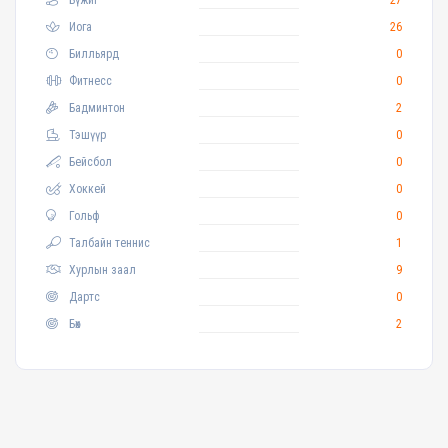
Иога
26
Билльярд
0
Фитнесс
0
Бадминтон
2
Тэшүүр
0
Бейсбол
0
Хоккей
0
Гольф
0
Талбайн теннис
1
Хурлын заал
9
Дартс
0
Бөх
2