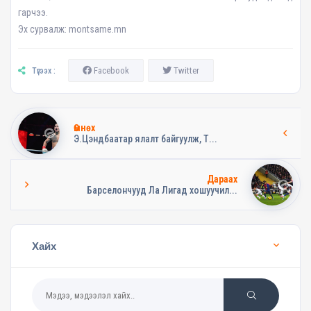
гарчээ.
Эх сурвалж: montsame.mn
Facebook
Twitter
Түгээх :
Өмнөх
Э.Цэндбаатар ялалт байгуулж, Т...
Дараах
Барселончууд Ла Лигад хошуучил...
Хайх