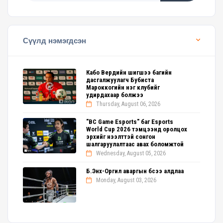
Сүүлд нэмэгдсэн
Кабо Вердийн шигшээ багийн
дасгалжуулагч Бубиста
Мароккогийн нэг клубийг
удирдахаар болжээ
Thursday, August 06, 2026
"BC Game Esports" баг Esports
World Cup 2026 тэмцээнд оролцох
эрхийг нээлттэй сонгон
шалгаруулалтаас авах боломжтой
Wednesday, August 05, 2026
Б.Энх-Оргил аваргын бүсээ алдлаа
Monday, August 03, 2026