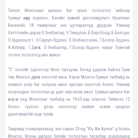
Тэгвэл Монголын шигшээ баг чухал тоглолтоо хийхээр
Гуамыг өнөөдөр зорилоо. Багийн ерөнхий дасгалжуулагч Фрагкиас
Василойс 18 тамирчныг анх цугларалтад дуудсан. Улмаар
бэлтгэлийн дараа О.Энхбаатар, Ч.Тэмүүлэн, Б.Барсболд, Б.Билгүүн,
О.Эрдэнэцогт, Э.Саруул-Эрдэнэ, Э.Энхбаясгалан, Г.Болор-Эрдэнэ,
А.Азбаяр, Г.Дөлгөөн, О.Энхбаатар, Г.Болор-Эрдэнэ нарыг Гуамтай
тоглох тоглолтод авч явжээ.
“С” хэсгийг одоогоор Япон тэргүүлж, Хятад удаалж байгаа Гуам
тав, Монгол дөрвөн оноотой явна. Хэрэв Монгол Гуамыг талбайд нь
хожвол хоёр баг хоёулаа ижил зургаан оноотой болно. Улмаар
хоорондын тоглолтын үр дүнг харгалзах ажээ. Гуамын шигшээ баг
өнгөрсөн онд Монголыг талбайд нь 74:63-аар хожсон. Тиймээс 12
болон түүнээс дээш оноогоор заавал хожих хүндхэн
даалгавартай нүүр тулав.
Ташрамд сонирхуулахад, энэ сарын 23-нд “Юү Жи Арена”-д болох
Монгол, Японы шигшээ багийн тоглолтын тасалбар худалдаанд