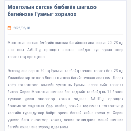
Монголын сагсан бөмбөгийн шигшээ
багийнхан Гуамыг зорилоо
2025/02/18
Монголын сагсан бөмбөгийн шигшээ багийнхан энэ сарын 20, 23-нд
энэ оны ААШТ-д оролцох эсэхээ шийдэх тун чухал хоёр
тоглолтод оролцоно.
Эхлээд энэ сарын 20-нд Гуамын талбайд зочлон тоглох бол 23-нд
Улаанбаатар хотноо Японы шигшээ багийг хүлээн авах юм. Дээрх
хоёр тоглолтоос хамгийн чухал нь Гуамын эсрэг хийх тоглолт
билээ. Хэрэв Монголын шигшээ баг тэднийг талбайд нь 12 болон
түүнээс дээш оноогоор хожиж чадвал ААШТ-д оролцох
боломжоо хадгална. Өөрөөр хэлбэл, эрхийн төлөө нэмэлт тоглолтыг өөр
хэсгийн гуравдугаар байрт орсон багтай хийнэ гэсэн үг. Харин
үүнээс бага оноогоор хожих, эсвэл хожигдвол манай шигшээ
багийн аялал энэ хүрээд өндөрлөх юм.