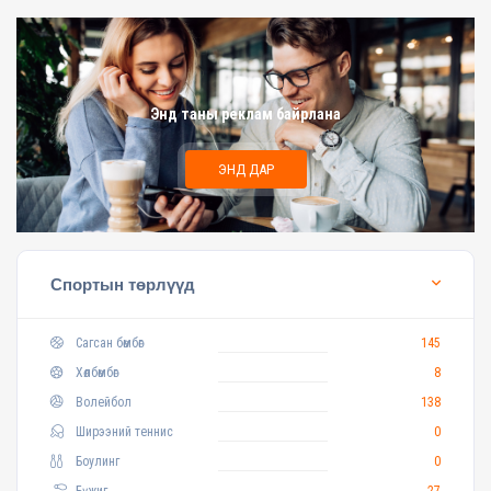
Энд таны реклам байрлана
ЭНД ДАР
Спортын төрлүүд
Сагсан бөмбөг
145
Хөлбөмбөг
8
Волейбол
138
Ширээний теннис
0
Боулинг
0
Бүжиг
27