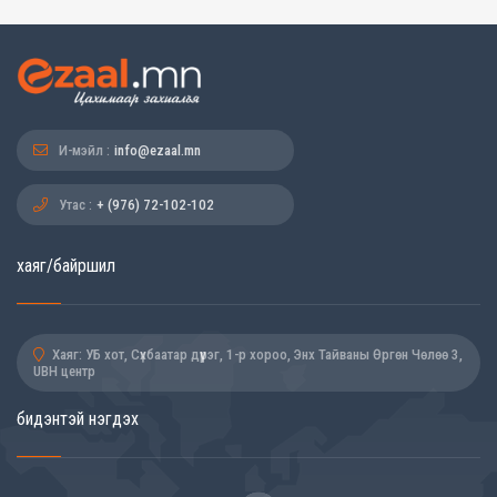
И-мэйл :
info@ezaal.mn
Утас :
+ (976) 72-102-102
хаяг/байршил
Хаяг: УБ хот, Сүхбаатар дүүрэг, 1-р хороо, Энх Тайваны Өргөн Чөлөө 3,
UBH центр
бидэнтэй нэгдэх