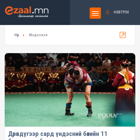
НЭВТРЭХ
Нүүр
Мэдээлэл
Дөрөвдүгээр сард үндэсний бөхийн 11