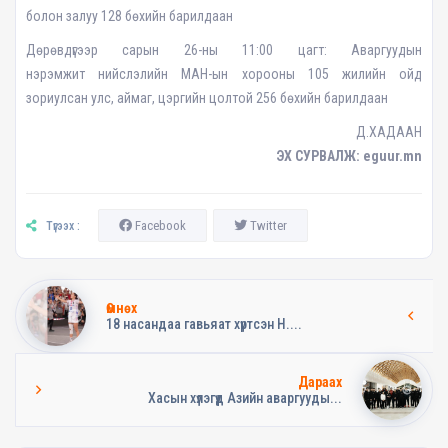
болон залуу 128 бөхийн барилдаан
Дөрөвдүгээр сарын 26-ны 11:00 цагт: Аваргуудын
нэрэмжит нийслэлийн МАН-ын хорооны 105 жилийн ойд
зориулсан улс, аймаг, цэргийн цолтой 256 бөхийн барилдаан
Д.ХАДААН
ЭХ СУРВАЛЖ: eguur.mn
Facebook
Twitter
Түгээх :
Өмнөх
18 насандаа гавьяат хүртсэн Н....
Дараах
Хасын хүлэгүүд Азийн аваргууды...