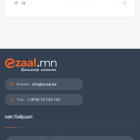
Бөх
2
И-мэйл :
info@ezaal.mn
Утас :
+ (976) 72-102-102
хаяг/байршил