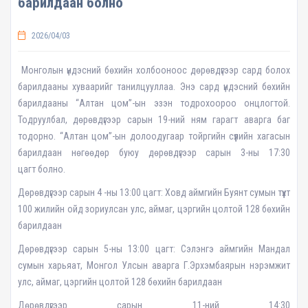
барилдаан болно
2026/04/03
Монголын үндэсний бөхийн холбооноос дөрөвдүгээр сард болох
барилдааны хуваарийг танилцууллаа. Энэ сард үндэсний бөхийн
барилдааны “Алтан цом”-ын эзэн тодрохоороо онцлогтой.
Тодруулбал, дөрөвдүгээр сарын 19-ний ням гарагт аварга баг
тодорно. “Алтан цом”-ын долоодугаар тойргийн сүүлийн хагасын
барилдаан нөгөөдөр буюу дөрөвдүгээр сарын 3-ны 17:30
цагт болно.
Дөрөвдүгээр сарын 4 -ны 13:00 цагт: Ховд аймгийн Буянт сумын түүхт
100 жилийн ойд зориулсан улс, аймаг, цэргийн цолтой 128 бөхийн
барилдаан
Дөрөвдүгээр сарын 5-ны 13:00 цагт: Сэлэнгэ аймгийн Мандал
сумын харьяат, Монгол Улсын аварга Г.Эрхэмбаярын нэрэмжит
улс, аймаг, цэргийн цолтой 128 бөхийн барилдаан
Дөрөвдүгээр сарын 11-ний 14:30