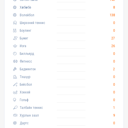
Хөлбөмбөг
8
Волейбол
138
Ширээний теннис
0
Боулинг
0
Бүжиг
27
Иога
26
Билльярд
0
Фитнесс
0
Бадминтон
2
Тэшүүр
0
Бейсбол
0
Хоккей
0
Гольф
0
Талбайн теннис
1
Хурлын заал
9
Дартс
0