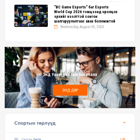
"BC Game Esports" баг Esports
World Cup 2026 тэмцээнд оролцох
эрхийг нээлттэй сонгон
шалгаруулалтаас авах боломжтой
Wednesday, August 05, 2026
Энд таны реклам байрлана
ЭНД ДАР
Спортын төрлүүд
Сагсан бөмбөг
145