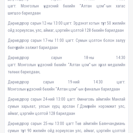
цагт: Монголын үндэсний бөхийн “Алтан цом”-ын хагас
шигшээ барилдаан
Дөрөвдүгээр сарын 12-ны 13:00 цагт: Эрдэнэт хотын түүхт 50 жилийн
ойд зориулсан, улс, аймаг, цэргийн цолтой 128 бөхийн барилдаан
Дөрөвдүгээр сарын 17-ны 11:00 цагт: Сумын цолтон болон залуу
бөхчүүдийн ээлжит барилдаан
Дөрөвдүгээр сарын 18-ны 14:30
цагт: Монголын үндэсний бөхийн “Алтан цом”-ын хүрэл медалийн
төлөөх барилдаан,
Дөрөвдүгээр сарын 19-ний 14:30 цагт:
Монголын үндэсний бөхийн “Алтан цом”-ын финалын барилдаан
Дөрөвдүгээр сарын 24-ний 13:00 цагт: Өмнөговь аймгийн Манлай
сумын харьяат, улсын хурц арслан Г.Дэмүүлийн нэрэмжит улс,
аймаг, цэргийн цолтой 128 барилдаан
Дөрөвдүгээр сарын 25-ны 13:00 цагт Төв аймгийн Баянчандмань
сумын түүхт 90 жилийн ойд зориулсан улс, аймаг, цэргийн цолтой