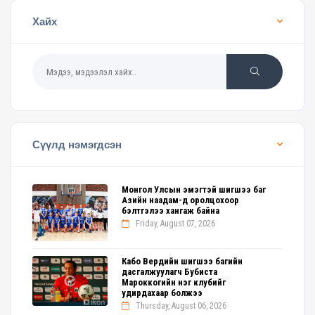
Хайх
Сүүлд нэмэгдсэн
Монгол Улсын эмэгтэй шигшээ баг
Азийн наадам-д оролцохоор
бэлтгэлээ хангаж байна
Friday, August 07, 2026
Кабо Вердийн шигшээ багийн
дасгалжуулагч Бубиста
Мароккогийн нэг клубийг
удирдахаар болжээ
Thursday, August 06, 2026