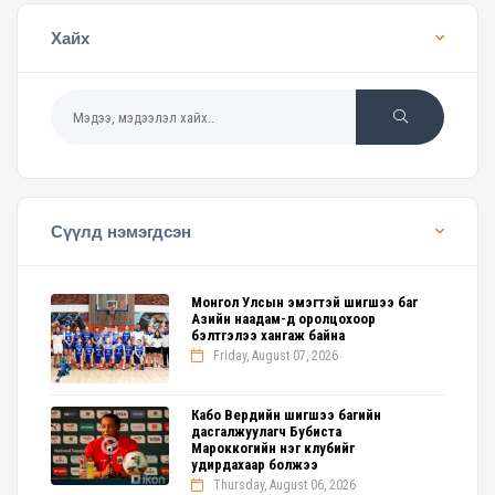
Хайх
Сүүлд нэмэгдсэн
Монгол Улсын эмэгтэй шигшээ баг
Азийн наадам-д оролцохоор
бэлтгэлээ хангаж байна
Friday, August 07, 2026
Кабо Вердийн шигшээ багийн
дасгалжуулагч Бубиста
Мароккогийн нэг клубийг
удирдахаар болжээ
Thursday, August 06, 2026