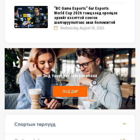
"BC Game Esports" баг Esports
World Cup 2026 тэмцээнд оролцох
эрхийг нээлттэй сонгон
шалгаруулалтаас авах боломжтой
Wednesday, August 05, 2026
Энд таны реклам байрлана
ЭНД ДАР
Спортын төрлүүд