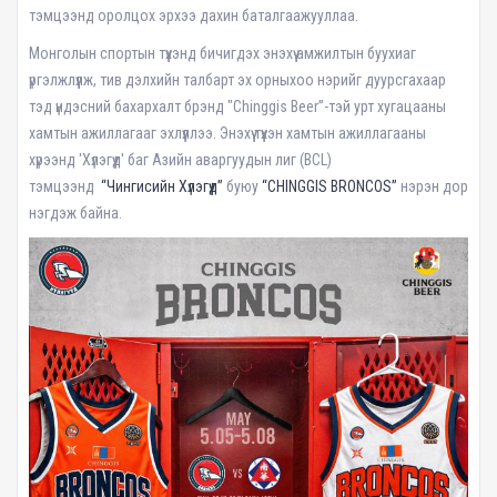
тэмцээнд оролцох эрхээ дахин баталгаажууллаа.
Монголын спортын түүхэнд бичигдэх энэхүү амжилтын буухиаг
үргэлжлүүлж, тив дэлхийн талбарт эх орныхоо нэрийг дуурсгахаар
тэд үндэсний бахархалт брэнд "Chinggis Beer”-тэй урт хугацааны
хамтын ажиллагааг эхлүүллээ. Энэхүү түүхэн хамтын ажиллагааны
хүрээнд 'Хүлэгүүд' баг Азийн аваргуудын лиг (BCL)
тэмцээнд
“Чингисийн Хүлэгүүд”
буюу
“CHINGGIS BRONCOS”
нэрэн дор
нэгдэж байна.