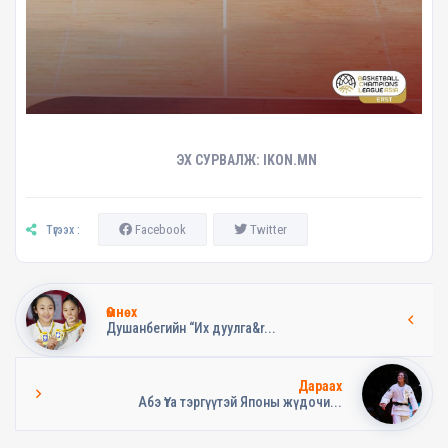
ЭХ СУРВАЛЖ: IKON.MN
Facebook
Twitter
Түгээх :
Өмнөх
Душанбегийн “Их дуулга&r...
Дараах
Абэ Үта тэргүүтэй Японы жүдочи...