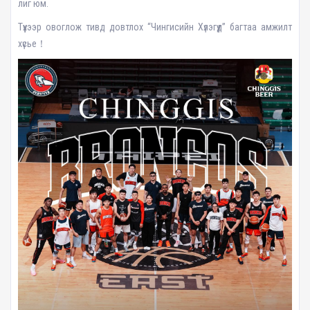
лиг юм.
Түүхээр овоглож тивд довтлох “Чингисийн Хүлэгүүд” багтаа амжилт
хүсье！