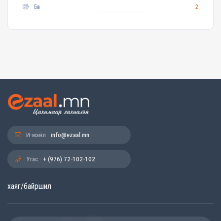
Бөх
2
И-мэйл :
info@ezaal.mn
Утас :
+ (976) 72-102-102
хаяг/байршил