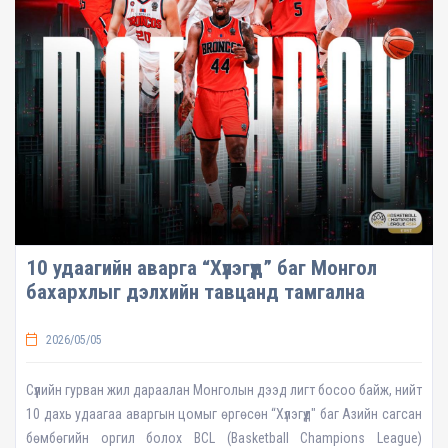
10 удаагийн аварга “Хүлэгүүд” баг Монгол
бахархлыг дэлхийн тавцанд тамгална
2026/05/05
Сүүлийн гурван жил дараалан Монголын дээд лигт босоо байж, нийт
10 дахь удаагаа аваргын цомыг өргөсөн “Хүлэгүүд" баг Азийн сагсан
бөмбөгийн оргил болох BCL (Basketball Champions League)