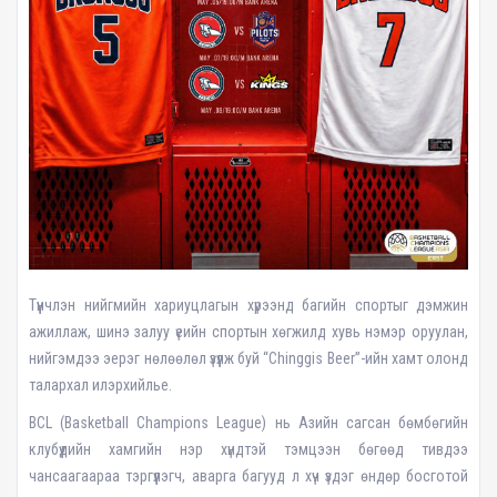
Түүнчлэн нийгмийн хариуцлагын хүрээнд багийн спортыг дэмжин
ажиллаж, шинэ залуу үеийн спортын хөгжилд хувь нэмэр оруулан,
нийгэмдээ эерэг нөлөөлөл үзүүлж буй “Chinggis Beer”-ийн хамт олонд
талархал илэрхийлье.
BCL (Basketball Champions League) нь Азийн сагсан бөмбөгийн
клубүүдийн хамгийн нэр хүндтэй тэмцээн бөгөөд тивдээ
чансаагаараа тэргүүлэгч, аварга багууд л хүч үздэг өндөр босготой