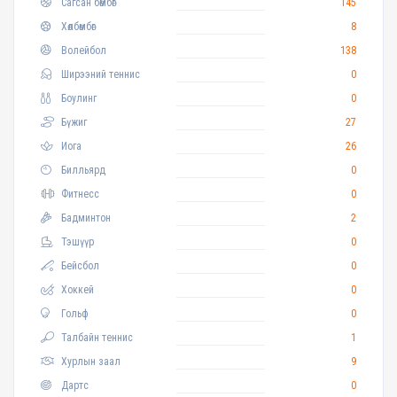
Сагсан бөмбөг
145
Хөлбөмбөг
8
Волейбол
138
Ширээний теннис
0
Боулинг
0
Бүжиг
27
Иога
26
Билльярд
0
Фитнесс
0
Бадминтон
2
Тэшүүр
0
Бейсбол
0
Хоккей
0
Гольф
0
Талбайн теннис
1
Хурлын заал
9
Дартс
0