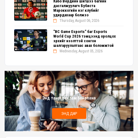
Кабо Вердийн шигшээ багийн
дасгалжуулагч Бубиста
Мароккогийн нэг клубийг
удирдахаар болжээ
Thursday, August 06, 2026
"BC Game Esports" баг Esports
World Cup 2026 тэмцээнд оролцох
эрхийг нээлттэй сонгон
шалгаруулалтаас авах боломжтой
Wednesday, August 05, 2026
Энд таны реклам байрлана
ЭНД ДАР