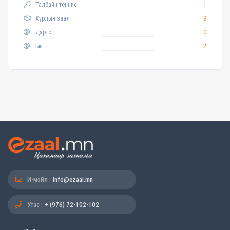
Талбайн теннис
1
Хурлын заал
9
Дартс
0
Бөх
2
И-мэйл :
info@ezaal.mn
Утас :
+ (976) 72-102-102