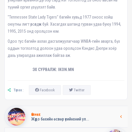
улирлын арваннэгдүгээр сард нэг тоглолтод 28 оноо авсан нь
түүний оргил үзүүлэлт байв.
"Tennessee State Lady Tigers" багийн хувьд 1977 оноос хойш
оюутны лигт өрсөлдөж буй. Хасагдах шатанд гурван удаа буюу 1994,
1995, 2015 онд оролцсон юм.
Одоо тус багийн ахлах дасгалжуулагчаар WNBA-гийн аварга, бүх
оддын тоглолтод долоон удаа оролцсон Кэндис Дюпри хоёр
дахь улиралдаа ажиллаж байгаа аж.
ЭХ СУРВАЛЖ: IKON.MN
Facebook
Twitter
Түгээх :
Өмнөх
Жүдо бөхийн өсвөр үеийнхний ул...