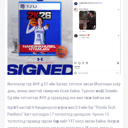
Ингэснээр тэр АНУ-д D1-ийн багаас тэтгэлэг авсан Монголын хоёр
дахь, анхны эмэгтэй тамирчин болж байна. Түүнээс өмнө Ш.Энхийн-
Од ийм тэтгэлгээр АНУ-д суралцаад энэ жил төгсөж байгаа юм.
Өдгөө 19 настай Н.Нандинхүсэл өнгөрсөн жил D II-ийн баг "Florida Tech
Panthers" багт зүтгэхдээ 17 тоглолтод оролцсон. Үүнээс 13
тоглолтод гараанд гарсан бөгөөд нийт 197 оноо авсан байна. Өнгөрсөн