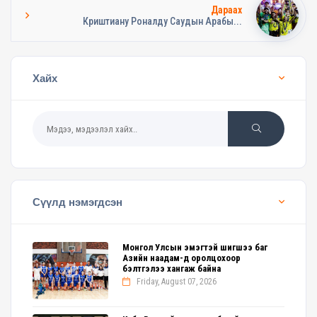
Дараах
Криштиану Роналду Саудын Арабы...
Хайх
Сүүлд нэмэгдсэн
Монгол Улсын эмэгтэй шигшээ баг
Азийн наадам-д оролцохоор
бэлтгэлээ хангаж байна
Friday, August 07, 2026