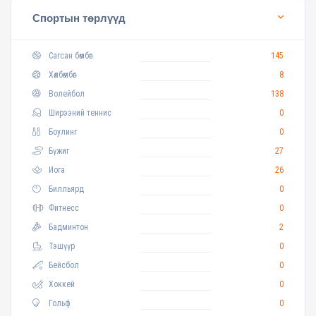
Спортын төрлүүд
Сагсан бөмбөг
145
Хөлбөмбөг
8
Волейбол
138
Ширээний теннис
0
Боулинг
0
Бүжиг
27
Иога
26
Билльярд
0
Фитнесс
0
Бадминтон
2
Тэшүүр
0
Бейсбол
0
Хоккей
0
Гольф
0