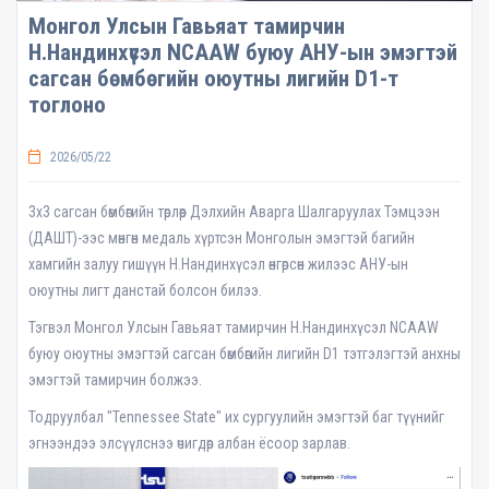
Монгол Улсын Гавьяат тамирчин
Н.Нандинхүсэл NCAAW буюу АНУ-ын эмэгтэй
сагсан бөмбөгийн оюутны лигийн D1-т
тоглоно
2026/05/22
3х3 сагсан бөмбөгийн төрлөөр Дэлхийн Аварга Шалгаруулах Тэмцээн
(ДАШТ)-ээс мөнгөн медаль хүртсэн Монголын эмэгтэй багийн
хамгийн залуу гишүүн Н.Нандинхүсэл өнгөрсөн жилээс АНУ-ын
оюутны лигт данстай болсон билээ.
Тэгвэл Монгол Улсын Гавьяат тамирчин Н.Нандинхүсэл NCAAW
буюу оюутны эмэгтэй сагсан бөмбөгийн лигийн D1 тэтгэлэгтэй анхны
эмэгтэй тамирчин болжээ.
Тодруулбал "Tennessee State" их сургуулийн эмэгтэй баг түүнийг
эгнээндээ элсүүлснээ өчигдөр албан ёсоор зарлав.