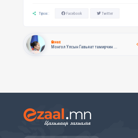
Facebook
Twitter
Түгээх :
Өмнөх
Монгол Улсын Гавьяат тамирчин ...