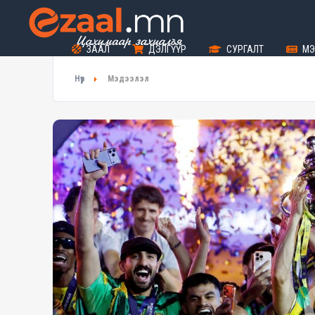
ЗААЛ
ДЭЛГҮҮР
СУРГАЛТ
МЭ
Нүүр
Мэдээлэл