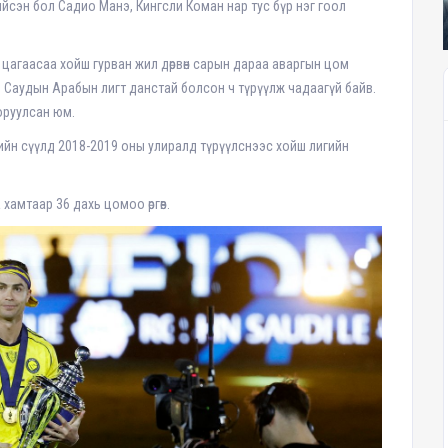
йсэн бол Садио Манэ, Кингсли Коман нар тус бүр нэг гоол
цагаасаа хойш гурван жил дөрвөн сарын дараа аваргын цом
йш Саудын Арабын лигт данстай болсон ч түрүүлж чадаагүй байв.
оруулсан юм.
мгийн сүүлд 2018-2019 оны улиралд түрүүлснээс хойш лигийн
хамтаар 36 дахь цомоо өргөв.