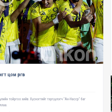
т цом өргөв
үлийн тойргоо хийв. Хүснэгтийг тэргүүлэгч "Ан-Насср" баг
ллаа.