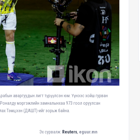
рабын аваргуудын лигт түрүүлсэн юм. Үүнээс хойш гурван
К.Роналду мэргэжлийн замналынхаа 973 гоол оруулсан
улах Тэмцээн (ДАШТ)-ийг зорьж байна.
валж:
Reuters
,
eguur.mn