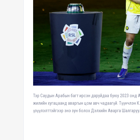
Тэр Саудын Арабын багт ирсэн даруйдаа буюу 2023 онд А
жилийн хугацаанд аваргын цом авч чадаагүй. Түүнчлэн 
үзүүлэлттэйгээр энэ зун болох Дэлхийн Аварга Шалгару
Эх сур