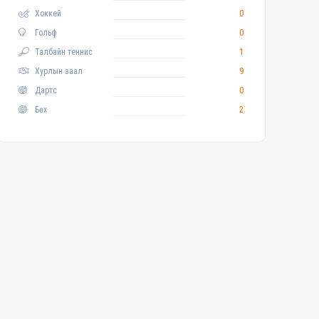
Хоккей
0
Гольф
0
Талбайн теннис
1
Хурлын заал
9
Дартс
0
Бөх
2