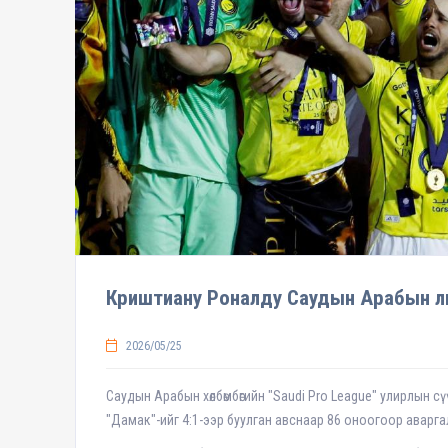
Криштиану Роналду Саудын Арабын лиг
2026/05/25
Саудын Арабын хөлбөмбөгийн "Saudi Pro League" улирлын сү
"Дамак"-ийг 4:1-ээр буулган авснаар 86 оноогоор аварга