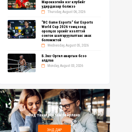
Мароккогийн нэг клубийг
удирдахаар болжээ
Thursday, August 06, 2026
"BC Game Esports" баг Esports
World Cup 2026 тэмцээнд
оролцох эрхийг нээлттэй
сонгон шалгаруулалтаас авах
боломжтой
Wednesday, August 05, 2026
Б.Энх-Оргил аваргын бүсээ
алдлаа
Monday, August 03, 2026
Энд таны реклам байрлана
ЭНД ДАР