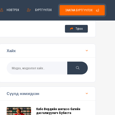
НЭВТРЭХ
БҮРТГҮҮЛЭХ
ЗААЛАА БҮРТГҮҮЛЭХ
Түгээх
Хайх
Сүүлд нэмэгдсэн
Кабо Вердийн шигшээ багийн
дасгалжуулагч Бубиста