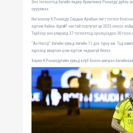
Энэ тоглолтод багийн лидер Криштиану Роналду дубль хи
оруулжээ.
Ингэснээр К.Роналду Саудын Арабын лигт тоглох болсон 
хүртэж байна. Өдгөө 41 настай португал эр 2023 оноос хо
Тэрбээр энэ улиралд 37 тоглолтод оролцохдоо 30 гоол 
"Ан Насср" багийн хувьд лигийн 11 дэх түрүү аж. Тэд ха
хүрээнд аваргын цом хүртэж чадаагүй билээ.
Харин К.Роналдугийн хувьд клуб болон шигшээ багийнхаа 