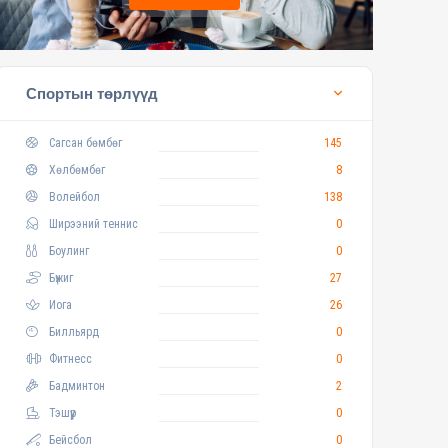
Спортын төрлүүд
Сагсан бөмбөг
145
Хөлбөмбөг
8
Волейбол
138
Ширээний теннис
0
Боулинг
0
Бүжиг
27
Иога
26
Билльярд
0
Фитнесс
0
Бадминтон
2
Тэшүүр
0
Бейсбол
0