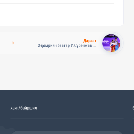
Дараах
Хөдөлмөрийн баатар У.Сүрэнжав ...
хаяг/байршил