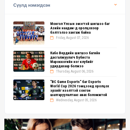
Сүүлд нэмэгдсэн
Монгол Улсын эмэгтэй шигшээ баг
Азийн наадам-д оролцохоор
бэлтгэлээ хангаж байна
Friday, August 07, 2026
Кабо Вердийн шигшээ багийн
дасгалжуулагч Бубиста
Мароккогийн нэг клубийг
удирдахаар болжээ
Thursday, August 06, 2026
"BC Game Esports" баг Esports
World Cup 2026 тэмцээнд оролцох
эрхийг нээлттэй сонгон
шалгаруулалтаас авах боломжтой
Wednesday, August 05, 2026